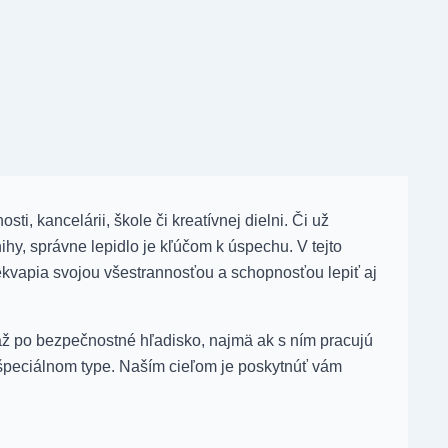
, kancelárii, škole či kreatívnej dielni. Či už
ihy, správne lepidlo je kľúčom k úspechu. V tejto
rekvapia svojou všestrannosťou a schopnosťou lepiť aj
 až po bezpečnostné hľadisko, najmä ak s ním pracujú
m špeciálnom type. Naším cieľom je poskytnúť vám