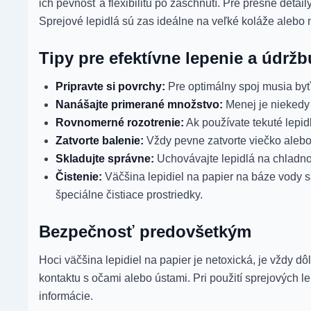
ich pevnosť a flexibilitu po zaschnutí. Pre presné detail
Sprejové lepidlá sú zas ideálne na veľké koláže alebo
Tipy pre efektívne lepenie a údržb
Pripravte si povrchy:
Pre optimálny spoj musia byť
Nanášajte primerané množstvo:
Menej je niekedy 
Rovnomerné rozotrenie:
Ak používate tekuté lepidl
Zatvorte balenie:
Vždy pevne zatvorte viečko alebo 
Skladujte správne:
Uchovávajte lepidlá na chladn
Čistenie:
Väčšina lepidiel na papier na báze vody s
špeciálne čistiace prostriedky.
Bezpečnosť predovšetkým
Hoci väčšina lepidiel na papier je netoxická, je vždy d
kontaktu s očami alebo ústami. Pri použití sprejových l
informácie.