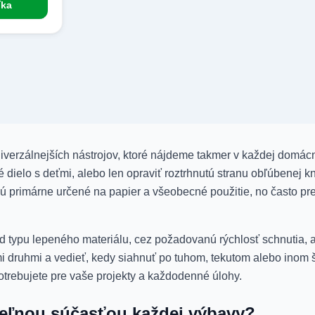
íka
erzálnejších nástrojov, ktoré nájdeme takmer v každej domácnosti
 dielo s deťmi, alebo len opraviť roztrhnutú stranu obľúbenej kn
é sú primárne určené na papier a všeobecné použitie, no často p
od typu lepeného materiálu, cez požadovanú rýchlosť schnutia,
vými druhmi a vedieť, kedy siahnuť po tuhom, tekutom alebo ino
trebujete pre vaše projekty a každodenné úlohy.
iteľnou súčasťou každej výbavy?