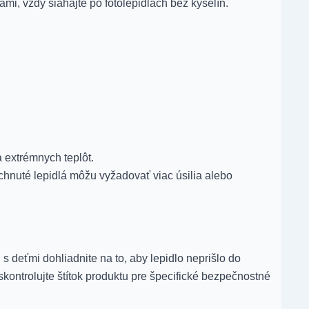
iami, vždy siahajte po fotolepidlách bez kyselín.
extrémnych teplôt.
chnuté lepidlá môžu vyžadovať viac úsilia alebo
s deťmi dohliadnite na to, aby lepidlo neprišlo do
skontrolujte štítok produktu pre špecifické bezpečnostné