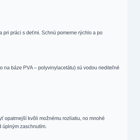
a pri práci s deťmi. Schnú pomerne rýchlo a po
to na báze PVA – polyvinylacetátu) sú vodou riediteľné
 byť opatrnejší kvôli možnému rozliatiu, no mnohé
red úplným zaschnutím.