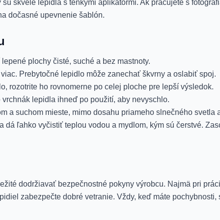
y sú skvelé lepidlá s tenkými aplikátormi. Ak pracujete s fotograf
 na dočasné upevnenie šablón.
u
 lepené plochy čisté, suché a bez mastnoty.
viac. Prebytočné lepidlo môže zanechať škvrny a oslabiť spoj.
o, rozotrite ho rovnomerne po celej ploche pre lepší výsledok.
vrchnák lepidla ihneď po použití, aby nevyschlo.
om a suchom mieste, mimo dosahu priameho slnečného svetla a 
a dá ľahko vyčistiť teplou vodou a mydlom, kým sú čerstvé. Zas
ôležité dodržiavať bezpečnostné pokyny výrobcu. Najmä pri práci 
epidiel zabezpečte dobré vetranie. Vždy, keď máte pochybnosti, 