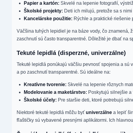
Papier a kartón:
Skvelé na lepenie fotografií, výstr
Školské projekty:
Deti ich milujú, pretože sa s nim
Kancelárske použitie:
Rýchle a praktické riešenie
Väčšina tuhých lepidiel je na báze vody, čo znamená, 
zaschnutí sú často transparentné. Dôležité je dbať na s
Tekuté lepidlá (disperzné, univerzálne)
Tekuté lepidlá ponúkajú väčšiu pevnosť spojenia a sú vh
a po zaschnutí transparentné. Sú ideálne na:
Kreatívne tvorenie:
Skvelé na lepenie rôznych materi
Modelovanie a maketárstvo:
Poskytujú silnejšie a 
Školské účely:
Pre staršie deti, ktoré potrebujú siln
Niektoré tekuté lepidlá môžu byť
univerzálne
a lepiť ši
fľaštičky sú vybavené presnými aplikátormi. Ich hlavnou