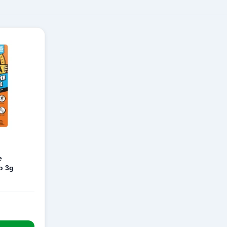
e
o 3g