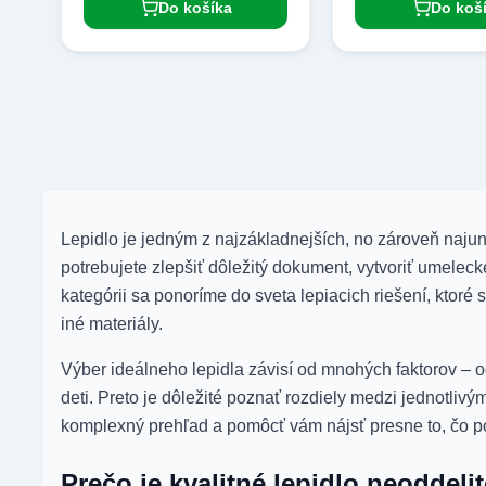
Do košíka
Do koš
Lepidlo je jedným z najzákladnejších, no zároveň najuniv
potrebujete zlepšiť dôležitý dokument, vytvoriť umelecké
kategórii sa ponoríme do sveta lepiacich riešení, ktor
iné materiály.
Výber ideálneho lepidla závisí od mnohých faktorov – 
deti. Preto je dôležité poznať rozdiely medzi jednotli
komplexný prehľad a pomôcť vám nájsť presne to, čo po
Prečo je kvalitné lepidlo neoddel