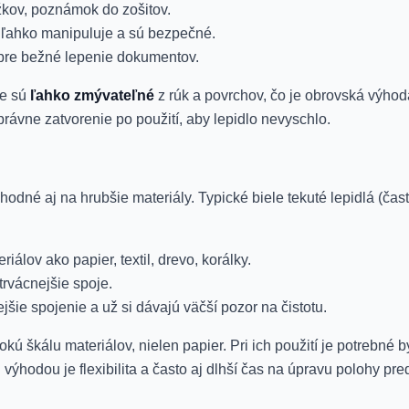
ižkov, poznámok do zošitov.
i ľahko manipuluje a sú bezpečné.
 pre bežné lepenie dokumentov.
že sú
ľahko zmývateľné
z rúk a povrchov, čo je obrovská výhod
právne zatvorenie po použití, aby lepidlo nevyschlo.
odné aj na hrubšie materiály. Typické biele tekuté lepidlá (čas
álov ako papier, textil, drevo, korálky.
trvácnejšie spoje.
ejšie spojenie a už si dávajú väčší pozor na čistotu.
rokú škálu materiálov, nielen papier. Pri ich použití je potrebné
 výhodou je flexibilita a často aj dlhší čas na úpravu polohy p