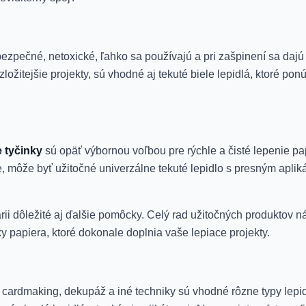
bezpečné, netoxické, ľahko sa používajú a pri zašpinení sa da
a zložitejšie projekty, sú vhodné aj tekuté biele lepidlá, ktoré 
 tyčinky
sú opäť výbornou voľbou pre rýchle a čisté lepenie pa
 môže byť užitočné univerzálne tekuté lepidlo s presným aplikát
i dôležité aj ďalšie pomôcky. Celý rad užitočných produktov náj
ky papiera, ktoré dokonale doplnia vaše lepiace projekty.
, cardmaking, dekupáž a iné techniky sú vhodné rôzne typy lepi