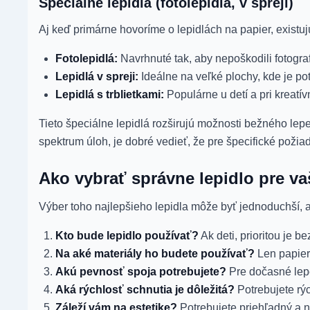
Špeciálne lepidlá (fotolepidlá, v spreji)
Aj keď primárne hovoríme o lepidlách na papier, existuj
Fotolepidlá:
Navrhnuté tak, aby nepoškodili fotograf
Lepidlá v spreji:
Ideálne na veľké plochy, kde je po
Lepidlá s trblietkami:
Populárne u detí a pri kreatív
Tieto špeciálne lepidlá rozširujú možnosti bežného le
spektrum úloh, je dobré vedieť, že pre špecifické požiad
Ako vybrať správne lepidlo pre v
Výber toho najlepšieho lepidla môže byť jednoduchší, 
Kto bude lepidlo používať?
Ak deti, prioritou je b
Na aké materiály ho budete používať?
Len papier 
Akú pevnosť spoja potrebujete?
Pre dočasné lepen
Aká rýchlosť schnutia je dôležitá?
Potrebujete rýc
Záleží vám na estetike?
Potrebujete priehľadný a n