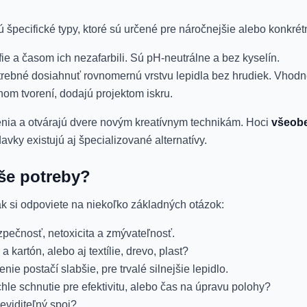
ú špecifické typy, ktoré sú určené pre náročnejšie alebo konkrét
ie a časom ich nezafarbili. Sú pH-neutrálne a bez kyselín.
trebné dosiahnuť rovnomernú vrstvu lepidla bez hrudiek. Vhodn
nom tvorení, dodajú projektom iskru.
penia a otvárajú dvere novým kreatívnym technikám. Hoci
všeobe
avky existujú aj špecializované alternatívy.
aše potreby?
ak si odpoviete na niekoľko základných otázok:
ezpečnosť, netoxicita a zmývateľnosť.
a kartón, alebo aj textílie, drevo, plast?
ie postačí slabšie, pre trvalé silnejšie lepidlo.
hle schnutie pre efektivitu, alebo čas na úpravu polohy?
eviditeľný spoj?