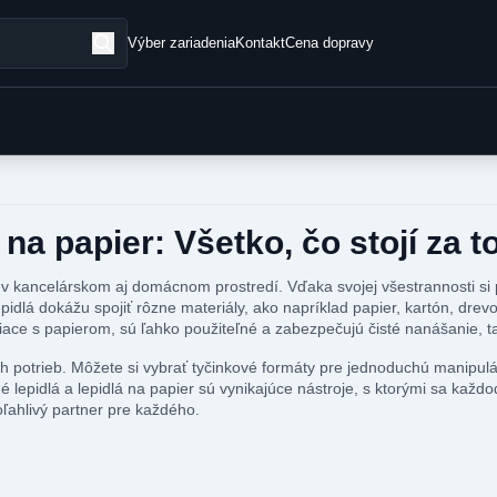
Výber zariadenia
Kontakt
Cena dopravy
na papier: Všetko, čo stojí za t
v kancelárskom aj domácnom prostredí. Vďaka svojej všestrannosti si por
á dokážu spojiť rôzne materiály, ako napríklad papier, kartón, drevo 
isiace s papierom, sú ľahko použiteľné a zabezpečujú čisté nanášanie,
 potrieb. Môžete si vybrať tyčinkové formáty pre jednoduchú manipulác
é lepidlá a lepidlá na papier sú vynikajúce nástroje, s ktorými sa každ
oľahlivý partner pre každého.