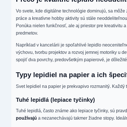
Vo svete, kde digitálne technológie dominujú, sa môže 
práce a kreatívne hobby aktivity sú stále neoddeliteľno
Ponúka nielen funkčnosť, ale aj priestor pre kreativit
predmetov.
Napríklad v kancelárii je spoľahlivé lepidlo neocenite
výchovu, tvorbu projektov a rozvoj jemnej motoriky u d
spojiť dva povrchy, predovšetkým papierové, je dôležité
Typy lepidiel na papier a ich špeci
Svet lepidiel na papier je prekvapivo rozmanitý. Každý 
Tuhé lepidlá (lepiace tyčinky)
Tuhé lepidlá, často známe ako lepiace tyčinky, sú pra
používajú
a nezanechávajú takmer žiadne stopy. Ideál