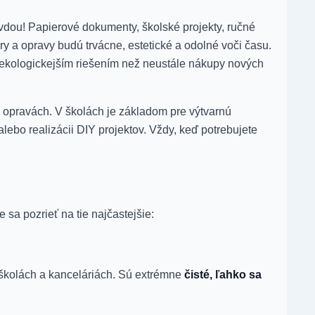
avdou! Papierové dokumenty, školské projekty, ručné
ory a opravy budú trvácne, estetické a odolné voči času.
 a ekologickejším riešením než neustále nákupy nových
ch opravách. V školách je základom pre výtvarnú
ebo realizácii DIY projektov. Vždy, keď potrebujete
 sa pozrieť na tie najčastejšie:
 školách a kanceláriách. Sú extrémne
čisté, ľahko sa