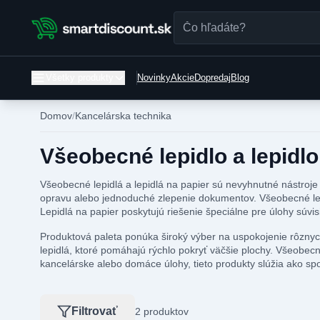
Všetky produkty
Novinky
Akcie
Dopredaj
Blog
Domov
Kancelárska technika
Všeobecné lepidlo a lepidlo 
Všeobecné lepidlá a lepidlá na papier sú nevyhnutné nástroje 
opravu alebo jednoduché zlepenie dokumentov. Všeobecné lepidl
Lepidlá na papier poskytujú riešenie špeciálne pre úlohy súv
Produktová paleta ponúka široký výber na uspokojenie rôznych
lepidlá, ktoré pomáhajú rýchlo pokryť väčšie plochy. Všeobecn
kancelárske alebo domáce úlohy, tieto produkty slúžia ako sp
Filtrovať
2 produktov