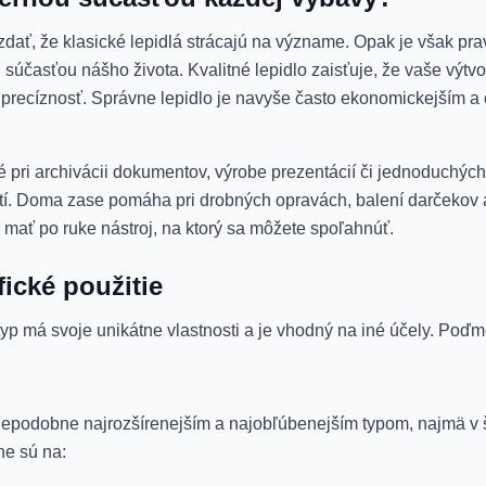
zdať, že klasické lepidlá strácajú na význame. Opak je však pr
u súčasťou nášho života. Kvalitné lepidlo zaisťuje, že vaše výtv
u a precíznosť. Správne lepidlo je navyše často ekonomickejším
ľné pri archivácii dokumentov, výrobe prezentácií či jednoduchý
etí. Doma zase pomáha pri drobných opravách, balení darčekov al
 mať po ruke nástroj, na ktorý sa môžete spoľahnúť.
fické použitie
typ má svoje unikátne vlastnosti a je vhodný na iné účely. Poďme
vdepodobne najrozšírenejším a najobľúbenejším typom, najmä v
ne sú na: