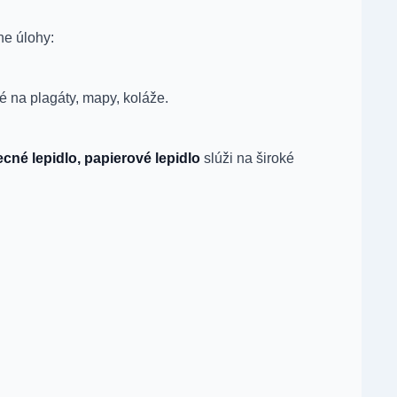
ne úlohy:
é na plagáty, mapy, koláže.
cné lepidlo, papierové lepidlo
slúži na široké