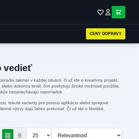
CENY DOPRAVY
o vedieť
adia takmer v každej situácii, či už ide o kreatívny projekt,
alebo dokonca textil, čím poskytujú široké možnosti použitia.
 takže nezanechávajú neporiadok.
iu, tekuté varianty pre presnú aplikáciu alebo sprejové
odenné výzvy dajú ľahko prekonať. Či už ide o školské,
Počet produktov na stránku
Zoradiť podľa