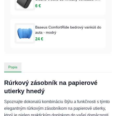
drobnosti - Čierny
6 €
Baseus ComfortRide bedrový vankúš do
auta - modrý
24 €
Popis
Rúrkový zásobník na papierové
utierky hnedý
Spoznajte dokonalú kombináciu štýlu a funkčnosti s týmto
elegantným rúrkovým zásobníkom na papierové utierky,
ktorý je nielen praktickým doplnkom do vašej domácnosti