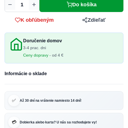
Do košíka
Množstvo
K obľúbeným
Zdieľať
Doručenie domov
3-4 prac. dni
Ceny dopravy
- od 4 €
Informácie o sklade
✅
Až 30 dní na vrátenie namiesto 14 dní!
💳
Dobierka alebo karta? U nás sa rozhodujete vy!