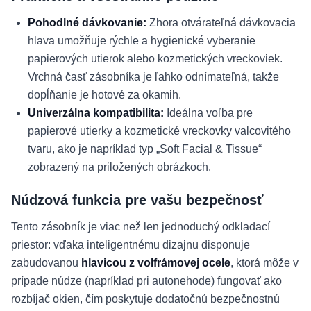
Pohodlné dávkovanie:
Zhora otvárateľná dávkovacia
hlava umožňuje rýchle a hygienické vyberanie
papierových utierok alebo kozmetických vreckoviek.
Vrchná časť zásobníka je ľahko odnímateľná, takže
dopĺňanie je hotové za okamih.
Univerzálna kompatibilita:
Ideálna voľba pre
papierové utierky a kozmetické vreckovky valcovitého
tvaru, ako je napríklad typ „Soft Facial & Tissue“
zobrazený na priložených obrázkoch.
Núdzová funkcia pre vašu bezpečnosť
Tento zásobník je viac než len jednoduchý odkladací
priestor: vďaka inteligentnému dizajnu disponuje
zabudovanou
hlavicou z volfrámovej ocele
, ktorá môže v
prípade núdze (napríklad pri autonehode) fungovať ako
rozbíjač okien, čím poskytuje dodatočnú bezpečnostnú