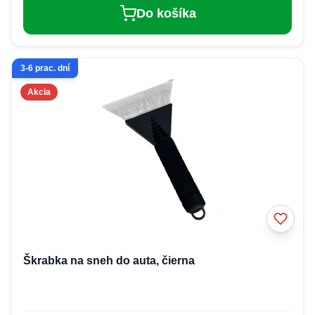
Do košíka
3-6 prac. dní
Akcia
Škrabka na sneh do auta, čierna