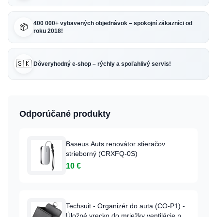
400 000+ vybavených objednávok – spokojní zákazníci od
📦
roku 2018!
🇸🇰
Dôveryhodný e-shop – rýchly a spoľahlivý servis!
Odporúčané produkty
Baseus Auts renovátor stieračov
strieborný (CRXFQ-0S)
10 €
Techsuit - Organizér do auta (CO-P1) -
Úložné vrecko do mriežky ventilácie na