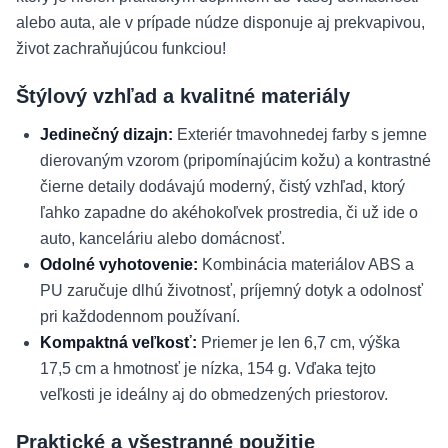
alebo auta, ale v prípade núdze disponuje aj prekvapivou,
život zachraňujúcou funkciou!
Štýlový vzhľad a kvalitné materiály
Jedinečný dizajn:
Exteriér tmavohnedej farby s jemne
dierovaným vzorom (pripomínajúcim kožu) a kontrastné
čierne detaily dodávajú moderný, čistý vzhľad, ktorý
ľahko zapadne do akéhokoľvek prostredia, či už ide o
auto, kanceláriu alebo domácnosť.
Odolné vyhotovenie:
Kombinácia materiálov ABS a
PU zaručuje dlhú životnosť, príjemný dotyk a odolnosť
pri každodennom používaní.
Kompaktná veľkosť:
Priemer je len 6,7 cm, výška
17,5 cm a hmotnosť je nízka, 154 g. Vďaka tejto
veľkosti je ideálny aj do obmedzených priestorov.
Praktické a všestranné použitie