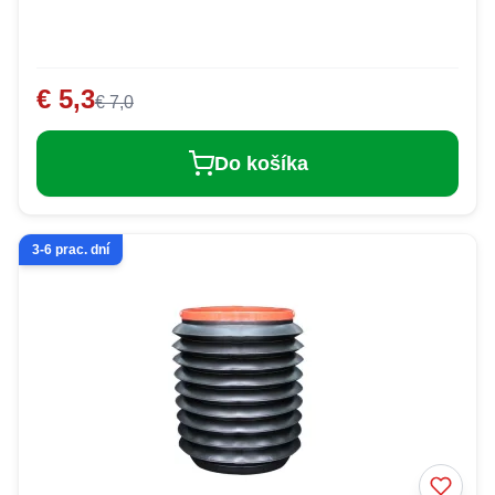
€ 5,3
€ 7,0
Do košíka
3-6 prac. dní