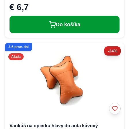
€ 6,7
Do košíka
3-6 prac. dní
-24%
Akcia
Vankúš na opierku hlavy do auta kávový