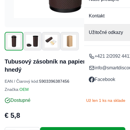
Kontakt
Užitočné odkazy
+421 2/2092 441
Tubusový zásobník na papierové utierky
info@smartdisco
hnedý
Facebook
EAN / Čiarový kód:
5903396387456
Značka:
OEM
Dostupné
Už len 1 ks na sklade
€ 5,8