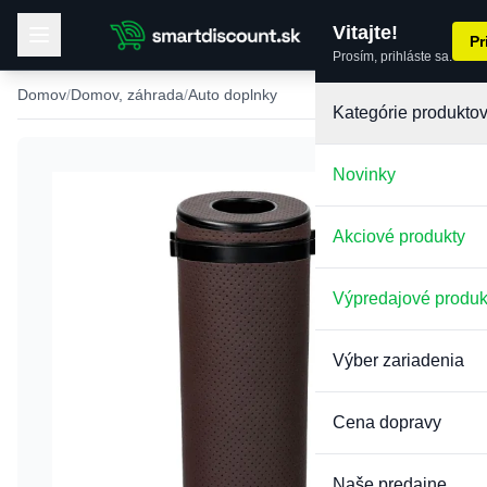
Vitajte!
Pr
Prosím, prihláste sa.
Domov
Domov, záhrada
Auto doplnky
Kategórie produkto
Novinky
Akciové produkty
Výpredajové produk
Výber zariadenia
Cena dopravy
Naše predajne