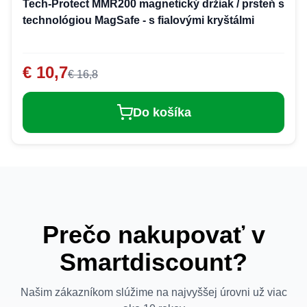
Tech-Protect MMR200 magnetický držiak / prsteň s
technológiou MagSafe - s fialovými kryštálmi
€ 10,7
€ 16,8
Do košíka
Prečo nakupovať v
Smartdiscount?
Našim zákazníkom slúžime na najvyššej úrovni už viac