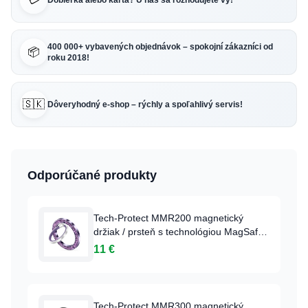
Dobierka alebo karta? U nás sa rozhodujete vy!
400 000+ vybavených objednávok – spokojní zákazníci od
📦
roku 2018!
🇸🇰
Dôveryhodný e-shop – rýchly a spoľahlivý servis!
Odporúčané produkty
Tech-Protect MMR200 magnetický
držiak / prsteň s technológiou MagSafe -
s fialovými kryštálmi
11 €
Tech-Protect MMR300 magnetický