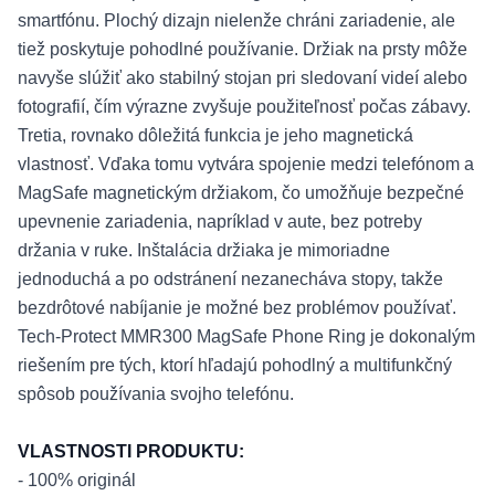
smartfónu. Plochý dizajn nielenže chráni zariadenie, ale
tiež poskytuje pohodlné používanie. Držiak na prsty môže
navyše slúžiť ako stabilný stojan pri sledovaní videí alebo
fotografií, čím výrazne zvyšuje použiteľnosť počas zábavy.
Tretia, rovnako dôležitá funkcia je jeho magnetická
vlastnosť. Vďaka tomu vytvára spojenie medzi telefónom a
MagSafe magnetickým držiakom, čo umožňuje bezpečné
upevnenie zariadenia, napríklad v aute, bez potreby
držania v ruke. Inštalácia držiaka je mimoriadne
jednoduchá a po odstránení nezanecháva stopy, takže
bezdrôtové nabíjanie je možné bez problémov používať.
Tech-Protect MMR300 MagSafe Phone Ring je dokonalým
riešením pre tých, ktorí hľadajú pohodlný a multifunkčný
spôsob používania svojho telefónu.
VLASTNOSTI PRODUKTU:
- 100% originál