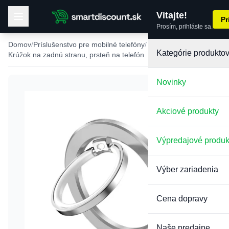
Vitajte!
Pr
Prosím, prihláste sa.
Domov
Príslušenstvo pre mobilné telefóny
Kategórie produkto
Krúžok na zadnú stranu, prsteň na telefón
Novinky
Akciové produkty
Výpredajové produk
Výber zariadenia
Cena dopravy
Naše predajne