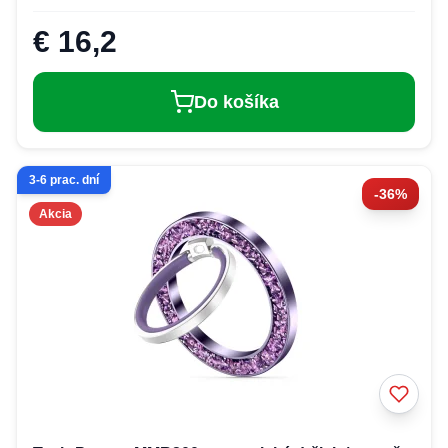
€ 16,2
Do košíka
3-6 prac. dní
-36%
Akcia