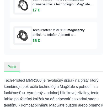
držiak/krúžok s technológiou MagSafe -
čierny
17 €
Tech-Protect MMR100 magnetický
držiak na telefón / prsteň s
kompatibilitou MagSafe - sivý
16 €
Popis
Tech-Protect MMR300 je revolučný držiak na prsty, ktorý
kombinuje pokročilú technológiu MagSafe s pohodlím a
funkčnosťou. Vyrobený z odolnej hliníkovej zliatiny, tento
ľahko použiteľný krúžok sa dá pripevniť na zadnú stranu
telefónu k kompatibilnému MagSafe puzdru alebo priamo k