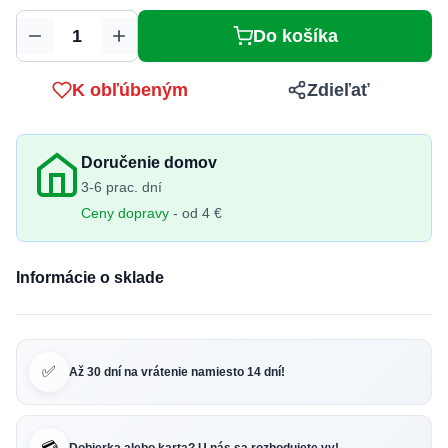
Do košíka
Množstvo
K obľúbeným
Zdieľať
Doručenie domov
3-6 prac. dní
Ceny dopravy
- od 4 €
Informácie o sklade
✅
Až 30 dní na vrátenie namiesto 14 dní!
💳