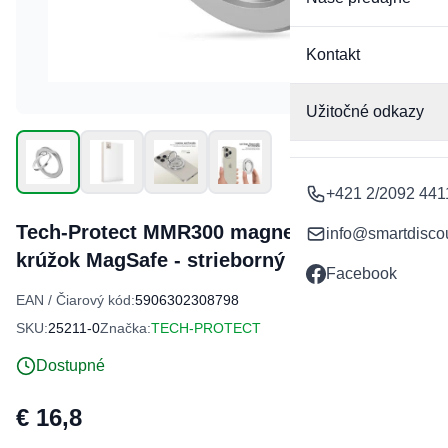
Kontakt
Užitočné odkazy
+421 2/2092 441
Tech-Protect MMR300 magnetický držiak /
info@smartdisco
krúžok MagSafe - strieborný
Facebook
EAN / Čiarový kód:
5906302308798
SKU:
25211-0
Značka:
TECH-PROTECT
Dostupné
€ 16,8