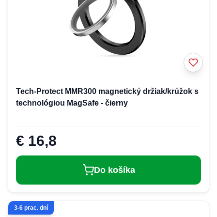
Tech-Protect MMR300 magnetický držiak/krúžok s
technológiou MagSafe - čierny
€ 16,8
Do košíka
3-6 prac. dní