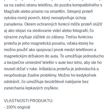
sa na zadnú stranu telefónu, do puzdra kompatibilného s
MagSafe alebo priamo na smartfón. Sklopný prsteň
vytvára rovný povrch, ktorý neovplyvňuje úchop
zariadenia. Okrem ochranných funkcií môže prsteň slúžiť
aj ako stojan na sledovanie videí alebo fotografií, čo
výrazne zvyšuje zážitok zo zábavy. Treťou funkciou
prsteňa je jeho magnetická povaha, vďaka ktorej ho
možno použiť ako spojovací prvok medzi telefónom a
magnetickým držiakom do auta. To umožňuje jednoducho
a bezpečne umiestniť telefón v aute bez toho, aby ste ho
museli držať v ruke. Inštalácia prsteňa je jednoduchá a
nespôsobuje žiadne problémy. Možno ho kedykoľvek
odstrániť, čo umožňuje bezdrôtové nabíjanie bez
zanechania lepkavých zvyškov.
VLASTNOSTI PRODUKTU:
- 100% originál