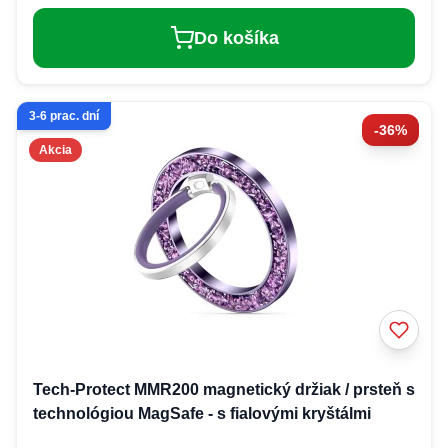
Do košíka
3-6 prac. dní
-36%
Akcia
Tech-Protect MMR200 magnetický držiak / prsteň s
technológiou MagSafe - s fialovými kryštálmi