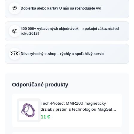
💳
Dobierka alebo karta? U nás sa rozhodujete vy!
400 000+ vybavených objednávok – spokojní zákazníci od
📦
roku 2018!
🇸🇰
Dôveryhodný e-shop – rýchly a spoľahlivý servis!
Odporúčané produkty
Tech-Protect MMR200 magnetický
držiak / prsteň s technológiou MagSafe -
s fialovými kryštálmi
11 €