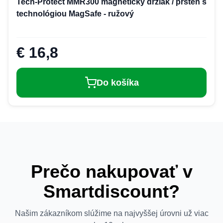
Tech-Protect MMR300 magnetický držiak / prsteň s
technológiou MagSafe - ružový
€ 16,8
Do košíka
Prečo nakupovať v
Smartdiscount?
Našim zákazníkom slúžime na najvyššej úrovni už viac