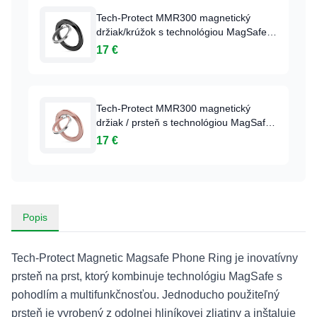
Tech-Protect MMR300 magnetický
držiak/krúžok s technológiou MagSafe -
čierny
17 €
Tech-Protect MMR300 magnetický
držiak / prsteň s technológiou MagSafe -
ružový
17 €
Popis
Tech-Protect Magnetic Magsafe Phone Ring je inovatívny
prsteň na prst, ktorý kombinuje technológiu MagSafe s
pohodlím a multifunkčnosťou. Jednoducho použiteľný
prsteň je vyrobený z odolnej hliníkovej zliatiny a inštaluje