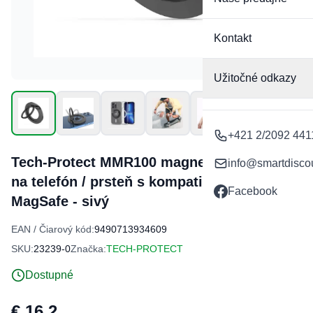
Kontakt
Užitočné odkazy
+421 2/2092 441
Tech-Protect MMR100 magnetický držiak
info@smartdisco
na telefón / prsteň s kompatibilitou
Facebook
MagSafe - sivý
EAN / Čiarový kód:
9490713934609
SKU:
23239-0
Značka:
TECH-PROTECT
Dostupné
€ 16,2