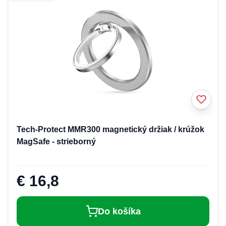
Tech-Protect MMR300 magnetický držiak / krúžok
MagSafe - strieborný
€ 16,8
Do košíka