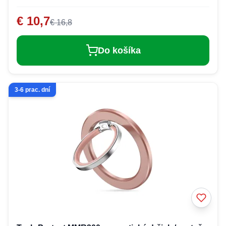
€ 10,7
€ 16,8
Do košíka
3-6 prac. dní