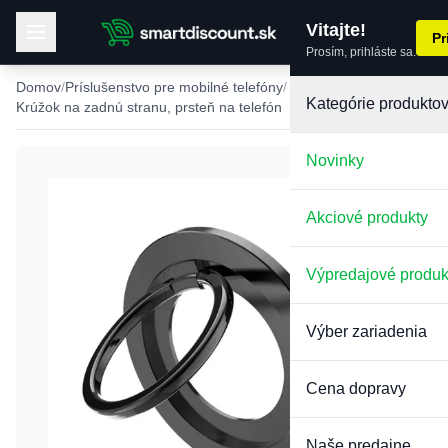
Vitajte!
Pr
Prosím, prihláste sa.
Domov
Príslušenstvo pre mobilné telefóny
Kategórie produkto
Krúžok na zadnú stranu, prsteň na telefón
Novinky
Akciové produkty
Výpredajové produk
Výber zariadenia
Cena dopravy
Naše predajne