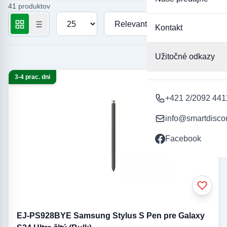
existujúceho. S našou ponukou stylusov Samsung S Pen
41 produktov
zabezpečujeme, že technológia a sebavyjadrenie nikdy nebudú
Počet produktov na stránku
Zoradiť podľa
mať prekážky a každý náš zákazník môže zažiť hranice modernej
Kontakt
kreativity.
Užitočné odkazy
3-4 prac. dni
+421 2/2092 441
info@smartdisco
Facebook
EJ-PS928BYE Samsung Stylus S Pen pre Galaxy