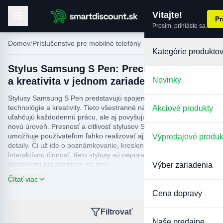
Vitajte!
Pr
Prosím, prihláste sa.
Domov
Príslušenstvo pre mobilné telefóny
Kategórie produkto
Stylus Samsung S Pen: Precízne ovládanie
a kreativita v jednom zariadení
Novinky
Stylusy Samsung S Pen predstavujú spojenie modernej
technológie a kreativity. Tieto všestranné nástroje nielenže
Akciové produkty
uľahčujú každodennú prácu, ale aj povyšujú umelecký prejav na
novú úroveň. Presnosť a citlivosť stylusov Samsung S Pen
umožňuje používateľom ľahko realizovať aj tie najjemnejšie
Výpredajové produk
detaily. Či už ide o poznámkovanie, kreslenie alebo akúkoľvek
interaktívnu činnosť, tieto stylusy sú neporaziteľné medzi
digitálnymi zariadeniami na trhu.
Výber zariadenia
Čítať viac
V ponuke smartdiszkont.hu si každý môže nájsť ten najvhodnejší
stylus Samsung S Pen, ktorý je kompatibilný s najnovšími
Cena dopravy
zariadeniami Samsung. V našom internetovom obchode dbáme
na to, aby si naši zákazníci mohli vyberať z kvalitných produktov,
Filtrovať
či už ide o nákup nového zariadenia alebo doplnenie
Naše predajne