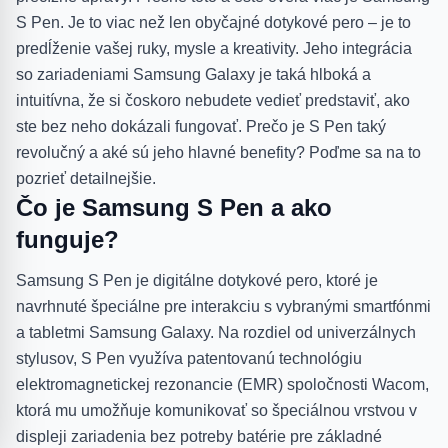
S Pen. Je to viac než len obyčajné dotykové pero – je to
predĺženie vašej ruky, mysle a kreativity. Jeho integrácia
so zariadeniami Samsung Galaxy je taká hlboká a
intuitívna, že si čoskoro nebudete vedieť predstaviť, ako
ste bez neho dokázali fungovať. Prečo je S Pen taký
revolučný a aké sú jeho hlavné benefity? Poďme sa na to
pozrieť detailnejšie.
Čo je Samsung S Pen a ako
funguje?
Samsung S Pen je digitálne dotykové pero, ktoré je
navrhnuté špeciálne pre interakciu s vybranými smartfónmi
a tabletmi Samsung Galaxy. Na rozdiel od univerzálnych
stylusov, S Pen využíva patentovanú technológiu
elektromagnetickej rezonancie (EMR) spoločnosti Wacom,
ktorá mu umožňuje komunikovať so špeciálnou vrstvou v
displeji zariadenia bez potreby batérie pre základné