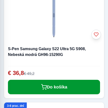
S-Pen Samsung Galaxy S22 Ultra 5G S908,
Nebeská modrá GH96-15290G
€ 36,8
€ 49,2
Do košíka
3-6 prac. dní