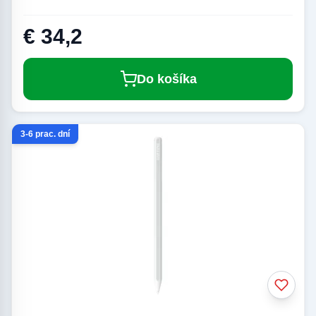
€ 34,2
Do košíka
3-6 prac. dní