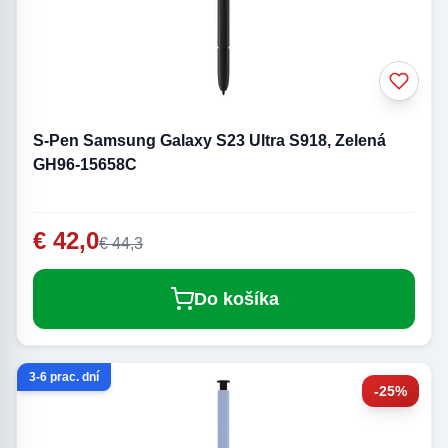
S-Pen Samsung Galaxy S23 Ultra S918, Zelená
GH96-15658C
€ 42,0
€ 44,3
Do košíka
3-6 prac. dní
-25%