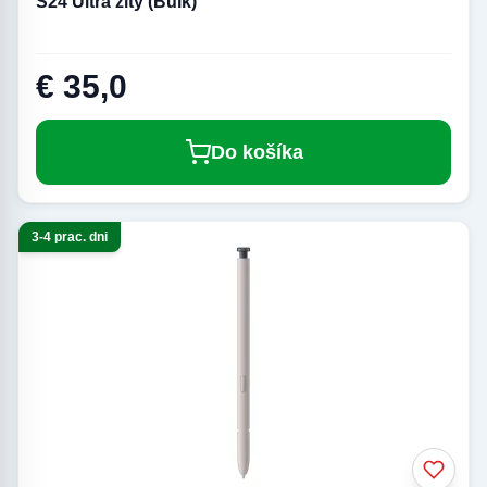
S24 Ultra žltý (Bulk)
€ 35,0
Do košíka
3-4 prac. dni