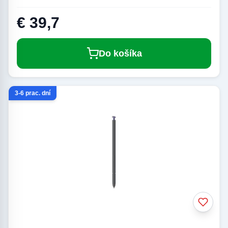
€ 39,7
Do košíka
3-6 prac. dní