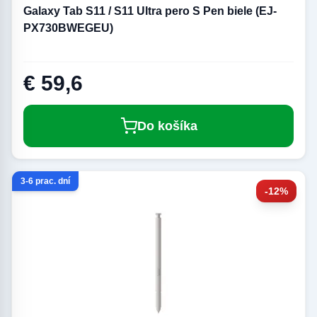
Galaxy Tab S11 / S11 Ultra pero S Pen biele (EJ-
PX730BWEGEU)
€ 59,6
Do košíka
3-6 prac. dní
-12%