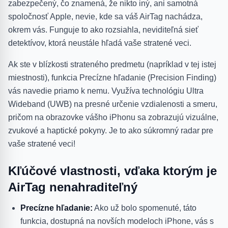
zabezpečený, čo znamená, že nikto iný, ani samotná
spoločnosť Apple, nevie, kde sa váš AirTag nachádza,
okrem vás. Funguje to ako rozsiahla, neviditeľná sieť
detektívov, ktorá neustále hľadá vaše stratené veci.
Ak ste v blízkosti strateného predmetu (napríklad v tej istej
miestnosti), funkcia Precízne hľadanie (Precision Finding)
vás navedie priamo k nemu. Využíva technológiu Ultra
Wideband (UWB) na presné určenie vzdialenosti a smeru,
pričom na obrazovke vášho iPhonu sa zobrazujú vizuálne,
zvukové a haptické pokyny. Je to ako súkromný radar pre
vaše stratené veci!
Kľúčové vlastnosti, vďaka ktorým je
AirTag nenahraditeľný
Precízne hľadanie:
Ako už bolo spomenuté, táto
funkcia, dostupná na novších modeloch iPhone, vás s