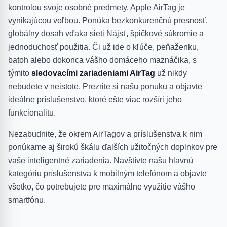
kontrolou svoje osobné predmety, Apple AirTag je
vynikajúcou voľbou. Ponúka bezkonkurenčnú presnosť,
globálny dosah vďaka sieti Nájsť, špičkové súkromie a
jednoduchosť použitia. Či už ide o kľúče, peňaženku,
batoh alebo dokonca vášho domáceho maznáčika, s
týmito
sledovacími zariadeniami AirTag
už nikdy
nebudete v neistote. Prezrite si našu ponuku a objavte
ideálne príslušenstvo, ktoré ešte viac rozšíri jeho
funkcionalitu.
Nezabudnite, že okrem AirTagov a príslušenstva k nim
ponúkame aj širokú škálu ďalších užitočných doplnkov pre
vaše inteligentné zariadenia. Navštívte našu hlavnú
kategóriu príslušenstva k mobilným telefónom a objavte
všetko, čo potrebujete pre maximálne využitie vášho
smartfónu.