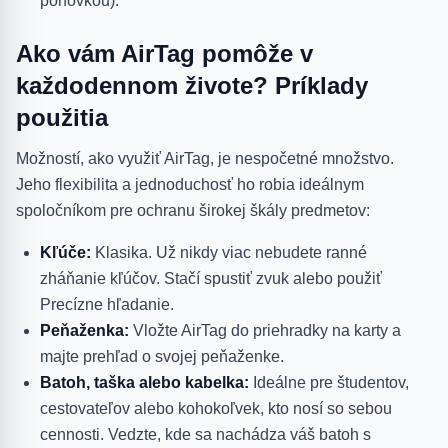
pohovkou).
Ako vám AirTag pomôže v
každodennom živote? Príklady
použitia
Možností, ako využiť AirTag, je nespočetné množstvo.
Jeho flexibilita a jednoduchosť ho robia ideálnym
spoločníkom pre ochranu širokej škály predmetov:
Kľúče:
Klasika. Už nikdy viac nebudete ranné
zháňanie kľúčov. Stačí spustiť zvuk alebo použiť
Precízne hľadanie.
Peňaženka:
Vložte AirTag do priehradky na karty a
majte prehľad o svojej peňaženke.
Batoh, taška alebo kabelka:
Ideálne pre študentov,
cestovateľov alebo kohokoľvek, kto nosí so sebou
cennosti. Vedzte, kde sa nachádza váš batoh s