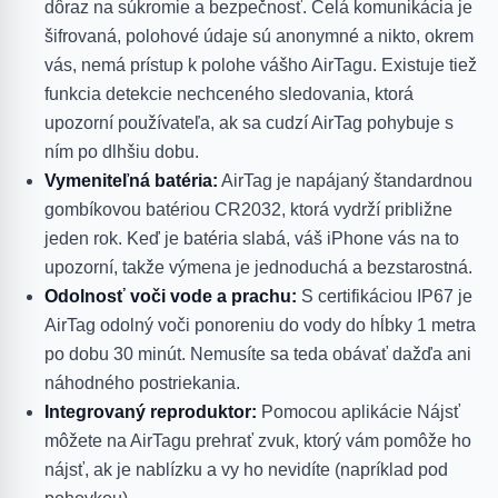
dôraz na súkromie a bezpečnosť. Celá komunikácia je
šifrovaná, polohové údaje sú anonymné a nikto, okrem
vás, nemá prístup k polohe vášho AirTagu. Existuje tiež
funkcia detekcie nechceného sledovania, ktorá
upozorní používateľa, ak sa cudzí AirTag pohybuje s
ním po dlhšiu dobu.
Vymeniteľná batéria:
AirTag je napájaný štandardnou
gombíkovou batériou CR2032, ktorá vydrží približne
jeden rok. Keď je batéria slabá, váš iPhone vás na to
upozorní, takže výmena je jednoduchá a bezstarostná.
Odolnosť voči vode a prachu:
S certifikáciou IP67 je
AirTag odolný voči ponoreniu do vody do hĺbky 1 metra
po dobu 30 minút. Nemusíte sa teda obávať dažďa ani
náhodného postriekania.
Integrovaný reproduktor:
Pomocou aplikácie Nájsť
môžete na AirTagu prehrať zvuk, ktorý vám pomôže ho
nájsť, ak je nablízku a vy ho nevidíte (napríklad pod