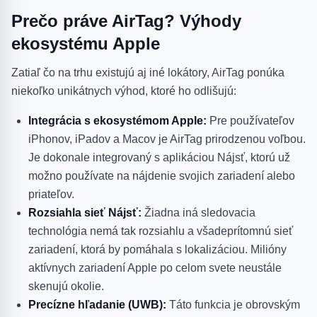
Prečo práve AirTag? Výhody
ekosystému Apple
Zatiaľ čo na trhu existujú aj iné lokátory, AirTag ponúka
niekoľko unikátnych výhod, ktoré ho odlišujú:
Integrácia s ekosystémom Apple:
Pre používateľov
iPhonov, iPadov a Macov je AirTag prirodzenou voľbou.
Je dokonale integrovaný s aplikáciou Nájsť, ktorú už
možno používate na nájdenie svojich zariadení alebo
priateľov.
Rozsiahla sieť Nájsť:
Žiadna iná sledovacia
technológia nemá tak rozsiahlu a všadeprítomnú sieť
zariadení, ktorá by pomáhala s lokalizáciou. Milióny
aktívnych zariadení Apple po celom svete neustále
skenujú okolie.
Precízne hľadanie (UWB):
Táto funkcia je obrovským