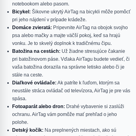
notebookom alebo pasom.
Bicykel:
Šikovne ukrytý AirTag na bicykli môže pomôcť
pri jeho nájdení v prípade krádeže.
Domáce zvieratá:
Pripevnite AirTag na obojok svojho
psa alebo mačky a majte väčší pokoj, keď sa hrajú
vonku. Je to skvelý doplnok k tradičnému čipu.
Batožina na cestách:
Už žiadne stresujúce čakanie
pri batožinovom páse. Vďaka AirTagu budete vedieť, či
vaša batožina dorazila na správne letisko alebo či je
stále na ceste.
Diaľkové ovládače:
Ak patríte k ľuďom, ktorým sa
neustále stráca ovládač od televízora, AirTag je pre vás
spása.
Fotoaparát alebo dron:
Drahé vybavenie si zaslúži
ochranu. AirTag vám pomôže mať prehľad o jeho
polohe.
Detský kočík:
Na preplnených miestach, ako sú