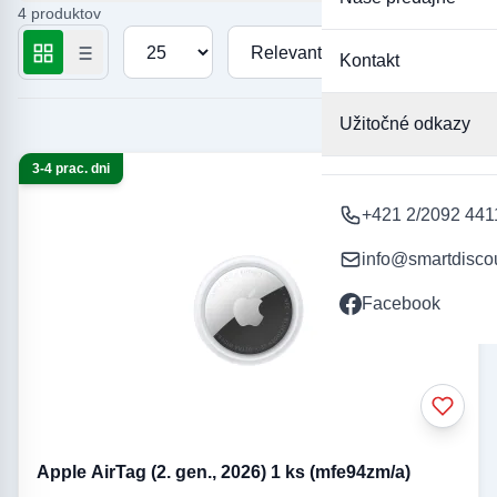
akémukoľvek predmetu a užívajte si pohodlie a pokoj, ktoré
4 produktov
poskytujú široké možnosti nájdenia. Prezrite si našu ponuku a
Počet produktov na stránku
Zoradiť podľa
vyberte si sledovacie zariadenie AirTag, ktoré najlepšie vyhovuje
Kontakt
vašim potrebám!
Užitočné odkazy
3-4 prac. dni
+421 2/2092 441
info@smartdisco
Facebook
Apple AirTag (2. gen., 2026) 1 ks (mfe94zm/a)