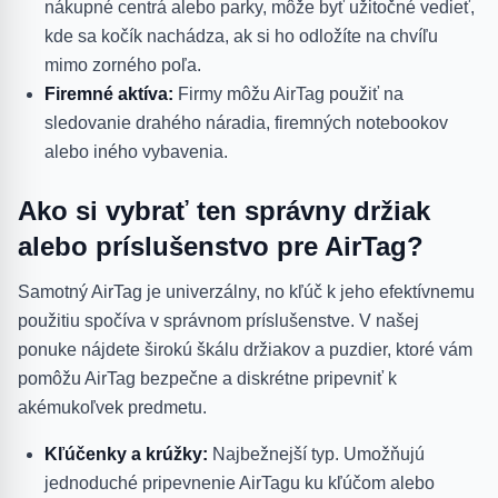
nákupné centrá alebo parky, môže byť užitočné vedieť,
kde sa kočík nachádza, ak si ho odložíte na chvíľu
mimo zorného poľa.
Firemné aktíva:
Firmy môžu AirTag použiť na
sledovanie drahého náradia, firemných notebookov
alebo iného vybavenia.
Ako si vybrať ten správny držiak
alebo príslušenstvo pre AirTag?
Samotný AirTag je univerzálny, no kľúč k jeho efektívnemu
použitiu spočíva v správnom príslušenstve. V našej
ponuke nájdete širokú škálu držiakov a puzdier, ktoré vám
pomôžu AirTag bezpečne a diskrétne pripevniť k
akémukoľvek predmetu.
Kľúčenky a krúžky:
Najbežnejší typ. Umožňujú
jednoduché pripevnenie AirTagu ku kľúčom alebo