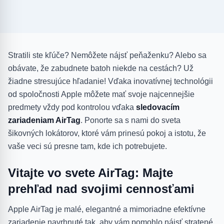
Stratili ste kľúče? Nemôžete nájsť peňaženku? Alebo sa
obávate, že zabudnete batoh niekde na cestách? Už
žiadne stresujúce hľadanie! Vďaka inovatívnej technológii
od spoločnosti Apple môžete mať svoje najcennejšie
predmety vždy pod kontrolou vďaka
sledovacím
zariadeniam AirTag
. Ponorte sa s nami do sveta
šikovných lokátorov, ktoré vám prinesú pokoj a istotu, že
vaše veci sú presne tam, kde ich potrebujete.
Vitajte vo svete AirTag: Majte
prehľad nad svojimi cennosťami
Apple AirTag je malé, elegantné a mimoriadne efektívne
zariadenie navrhnuté tak, aby vám pomohlo nájsť stratené