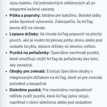
zipsu batohu. Od jednoduchých silikónových až po
elegantné kožené varianty.
Pútka a popruhy:
Ideálne pre batožinu, školské tašky
alebo športové vybavenie. Zabezpečia, že AirTag
pevne drží na mieste.
Lepiace držiaky:
Ak chcete AirTag pripevniť na plochý
povrch, ako je vnútro bicyklovej prilby, dronu alebo pod
sedadlo bicykla, lepiace držiaky sú skvelou voľbou.
Puzdrá na peňaženky:
Špeciálne navrhnuté puzdrá,
ktoré umožňujú vložiť AirTag do peňaženky bez toho,
aby zavadzal.
Obojky pre zvieratá:
Existujú špeciálne obojky s
integrovaným držiakom na AirTag, ktoré sú pre zvieratá
pohodlné a bezpečné.
Diskrétne puzdrá:
Pre maximálnu nenápadnosť
môžete zvoliť puzdrá, ktoré AirTag úplne skryjú,
napríklad v rámci oblečenia alebo pod sedadlom