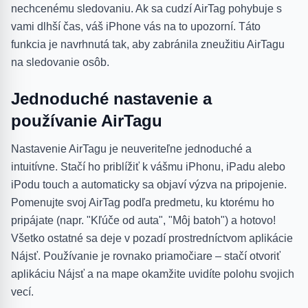
nechcenému sledovaniu. Ak sa cudzí AirTag pohybuje s
vami dlhší čas, váš iPhone vás na to upozorní. Táto
funkcia je navrhnutá tak, aby zabránila zneužitiu AirTagu
na sledovanie osôb.
Jednoduché nastavenie a
používanie AirTagu
Nastavenie AirTagu je neuveriteľne jednoduché a
intuitívne. Stačí ho priblížiť k vášmu iPhonu, iPadu alebo
iPodu touch a automaticky sa objaví výzva na pripojenie.
Pomenujte svoj AirTag podľa predmetu, ku ktorému ho
pripájate (napr. "Kľúče od auta", "Môj batoh") a hotovo!
Všetko ostatné sa deje v pozadí prostredníctvom aplikácie
Nájsť. Používanie je rovnako priamočiare – stačí otvoriť
aplikáciu Nájsť a na mape okamžite uvidíte polohu svojich
vecí.