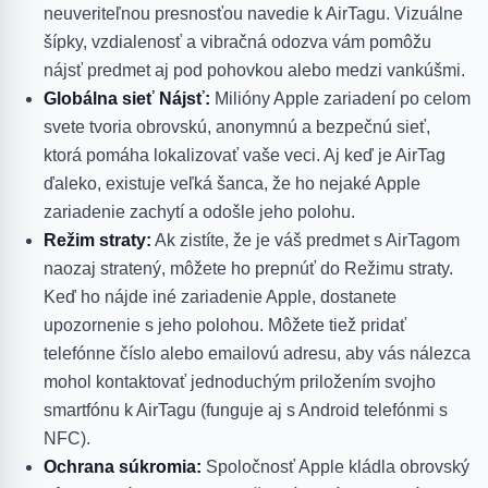
neuveriteľnou presnosťou navedie k AirTagu. Vizuálne
šípky, vzdialenosť a vibračná odozva vám pomôžu
nájsť predmet aj pod pohovkou alebo medzi vankúšmi.
Globálna sieť Nájsť:
Milióny Apple zariadení po celom
svete tvoria obrovskú, anonymnú a bezpečnú sieť,
ktorá pomáha lokalizovať vaše veci. Aj keď je AirTag
ďaleko, existuje veľká šanca, že ho nejaké Apple
zariadenie zachytí a odošle jeho polohu.
Režim straty:
Ak zistíte, že je váš predmet s AirTagom
naozaj stratený, môžete ho prepnúť do Režimu straty.
Keď ho nájde iné zariadenie Apple, dostanete
upozornenie s jeho polohou. Môžete tiež pridať
telefónne číslo alebo emailovú adresu, aby vás nálezca
mohol kontaktovať jednoduchým priložením svojho
smartfónu k AirTagu (funguje aj s Android telefónmi s
NFC).
Ochrana súkromia:
Spoločnosť Apple kládla obrovský