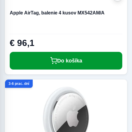
Apple AirTag, balenie 4 kusov MX542AM/A
€ 96,1
Do košíka
3-6 prac. dní