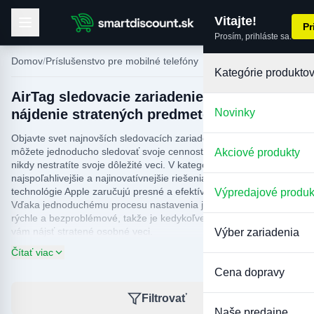
Vitajte!
Pr
Prosím, prihláste sa.
Domov
Príslušenstvo pre mobilné telefóny
Kategórie produkto
AirTag sledovacie zariadenie: Jednoduché
nájdenie stratených predmetov
Novinky
Objavte svet najnovších sledovacích zariadení AirTag, s ktorými
môžete jednoducho sledovať svoje cennosti a byť si istí, že už
Akciové produkty
nikdy nestratíte svoje dôležité veci. V kategórii AirTag nájdete
najspoľahlivejšie a najinovatívnejšie riešenia, ktoré s výhodami
technológie Apple zaručujú presné a efektívne určovanie polohy.
Výpredajové produk
Vďaka jednoduchému procesu nastavenia je používanie AirTag
rýchle a bezproblémové, takže je kedykoľvek pripravené pomôcť
vám nájsť stratené osobné veci.
Výber zariadenia
Čítať viac
Sledovacie zariadenia AirTag sú vynikajúcimi spoločníkmi v
našom každodennom živote, či už ide o stratené kľúče, tašku
Cena dopravy
alebo dokonca sledovanie domácich zvierat. Okrem
kompaktného a štýlového dizajnu je AirTag odolný a vodotesný,
Filtrovať
takže obstojí v rôznych podmienkach. Pripojte AirTag k
Naše predajne