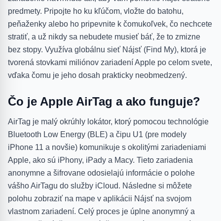
predmety. Pripojte ho ku kľúčom, vložte do batohu,
peňaženky alebo ho pripevnite k čomukoľvek, čo nechcete
stratiť, a už nikdy sa nebudete musieť báť, že to zmizne
bez stopy. Využíva globálnu sieť Nájsť (Find My), ktorá je
tvorená stovkami miliónov zariadení Apple po celom svete,
vďaka čomu je jeho dosah prakticky neobmedzený.
Čo je Apple AirTag a ako funguje?
AirTag je malý okrúhly lokátor, ktorý pomocou technológie
Bluetooth Low Energy (BLE) a čipu U1 (pre modely
iPhone 11 a novšie) komunikuje s okolitými zariadeniami
Apple, ako sú iPhony, iPady a Macy. Tieto zariadenia
anonymne a šifrovane odosielajú informácie o polohe
vášho AirTagu do služby iCloud. Následne si môžete
polohu zobraziť na mape v aplikácii Nájsť na svojom
vlastnom zariadení. Celý proces je úplne anonymný a