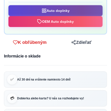
Auto doplnky
OEM Auto doplnky
K obľúbeným
Zdieľať
Informácie o sklade
✅
Až 30 dní na vrátenie namiesto 14 dní!
💳
Dobierka alebo karta? U nás sa rozhodujete vy!