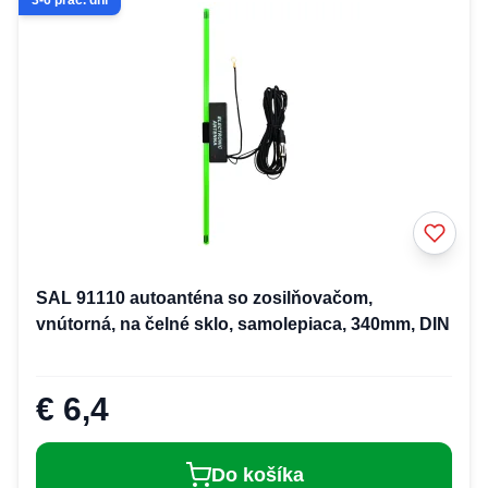
3-6 prac. dní
SAL 91110 autoanténa so zosilňovačom,
vnútorná, na čelné sklo, samolepiaca, 340mm, DIN
€ 6,4
Do košíka