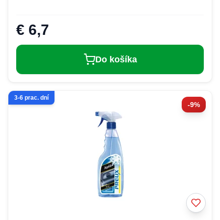
€ 6,7
Do košíka
3-6 prac. dní
-9%