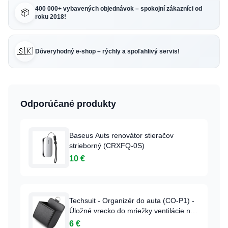
400 000+ vybavených objednávok – spokojní zákazníci od
📦
roku 2018!
🇸🇰
Dôveryhodný e-shop – rýchly a spoľahlivý servis!
Odporúčané produkty
Baseus Auts renovátor stieračov
strieborný (CRXFQ-0S)
10 €
Techsuit - Organizér do auta (CO-P1) -
Úložné vrecko do mriežky ventilácie na
drobnosti - Čierny
6 €