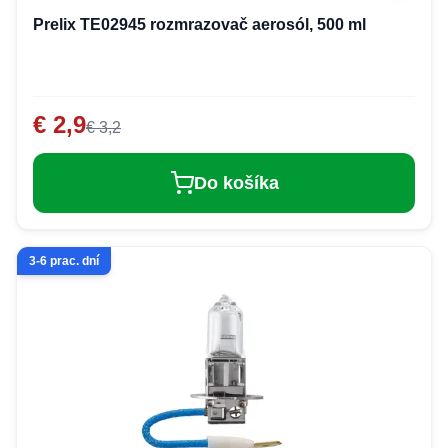
Prelix TE02945 rozmrazovač aerosól, 500 ml
€ 2,9
€ 3,2
Do košíka
3-6 prac. dní