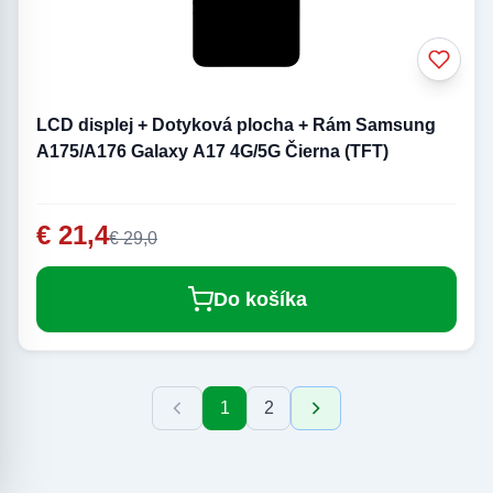
LCD displej + Dotyková plocha + Rám Samsung
A175/A176 Galaxy A17 4G/5G Čierna (TFT)
€ 21,4
€ 29,0
Do košíka
1
2