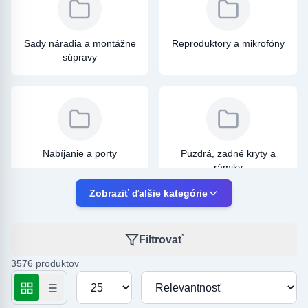
Sady náradia a montážne
Reproduktory a mikrofóny
súpravy
Nabíjanie a porty
Puzdrá, zadné kryty a
rámiky
Zobraziť ďalšie kategórie
Filtrovať
3576 produktov
Kamerové moduly
Displeje a displejové
moduly
Počet produktov na stránku
Zoradiť podľa