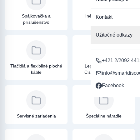
nášho internetového obchodu a vyberte si kvalitu v kategórii
"Servis, montáž".
Spájkovačka a
Iné náhradné diely
Kontakt
príslušenstvo
Užitočné odkazy
+421 2/2092 441
Tlačidlá a flexibilné ploché
Lepidlá, Tesnenia a
káble
Čistiace prostriedky
info@smartdisco
Facebook
Servisné zariadenia
Špeciálne náradie