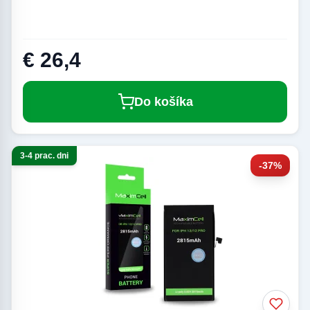
€ 26,4
Do košíka
3-4 prac. dni
-37%