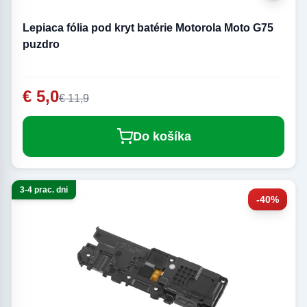
Lepiaca fólia pod kryt batérie Motorola Moto G75
puzdro
€ 5,0
€ 11,9
Do košíka
3-4 prac. dni
-40%