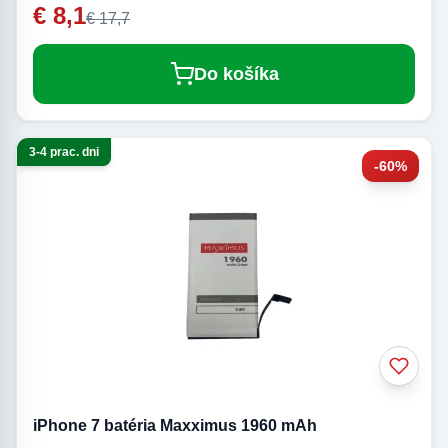
€ 8,1
€ 17,7
Do košíka
3-4 prac. dni
-60%
iPhone 7 batéria Maxximus 1960 mAh