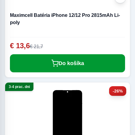
Maximcell Batéria iPhone 12/12 Pro 2815mAh Li-
poly
€ 13,6
€ 21,7
Do košíka
3-4 prac. dni
-26%