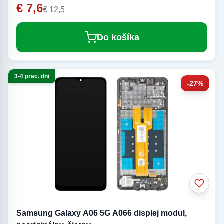
€ 7,6
€ 12,5
Do košíka
3-4 prac. dni
-27%
Samsung Galaxy A06 5G A066 displej modul,