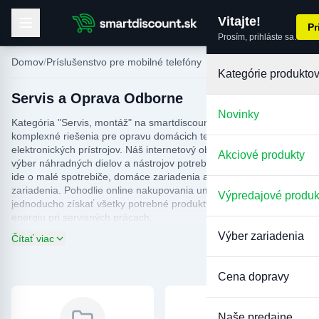
Vitajte!
Pr
Prosím, prihláste sa.
Domov
Príslušenstvo pre mobilné telefóny
Kategórie produkto
Servis a Oprava Odborne
Novinky
Kategória "Servis, montáž" na smartdiscount.sk ponúka
komplexné riešenia pre opravu domácich technických zariadení a
elektronických prístrojov. Náš internetový obchod ponúka široký
Akciové produkty
výber náhradných dielov a nástrojov potrebných na servis, či už
ide o malé spotrebiče, domáce zariadenia alebo počítačové
zariadenia. Pohodlie online nakupovania umožňuje rýchlo a
Výpredajové produk
jednoducho získať všetky potrebné produkty, čím šetríte čas a
energiu pri servisných prácach.
Výber zariadenia
Čítať viac
Na predĺženie životnosti servisu je nevyhnutné používať
spoľahlivé a kvalitné náhradné diely a nástroje. V našej ponuke
nájdete produkty, ktoré zaručujú trvanlivosť a spoľahlivosť pri
Cena dopravy
rôznych montážnych prácach. Či už ide o domáce majstrovanie
alebo profesionálne montážne úlohy, u nás nájdete všetko, čo
potrebujete na úspešné vykonanie servisu. Objavte ponuku
Naše predajne