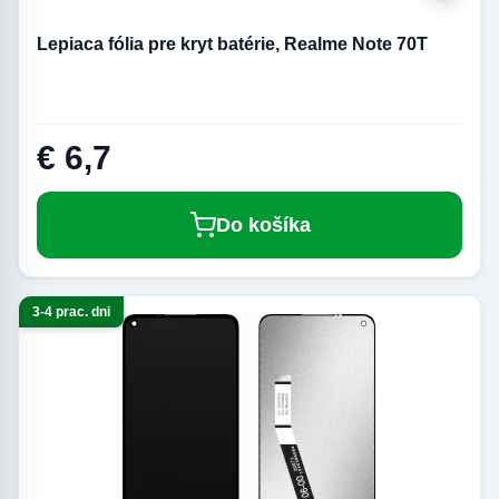
Lepiaca fólia pre kryt batérie, Realme Note 70T
€ 6,7
Do košíka
3-4 prac. dni