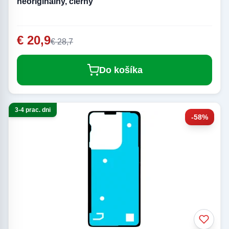
neoriginálny, čierny
€ 20,9
€ 28,7
Do košíka
3-4 prac. dni
-58%