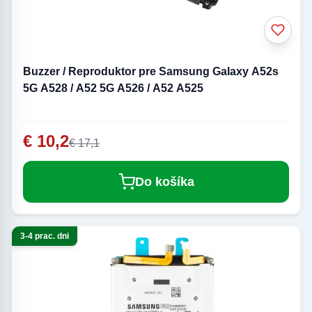
Buzzer / Reproduktor pre Samsung Galaxy A52s
5G A528 / A52 5G A526 / A52 A525
€ 10,2
€ 17,1
Do košíka
3-4 prac. dni