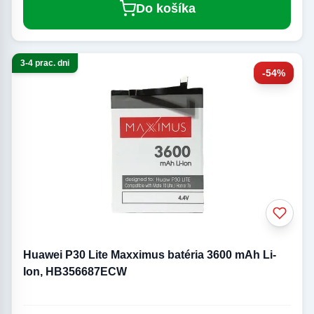
Do košíka
3-4 prac. dni
-54%
Huawei P30 Lite Maxximus batéria 3600 mAh Li-
Ion, HB356687ECW