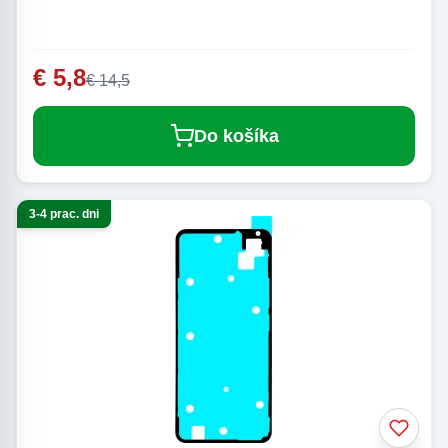
€ 5,8
€ 14,5
Do košíka
3-4 prac. dni