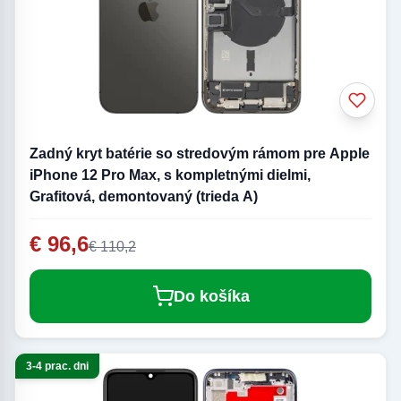
Zadný kryt batérie so stredovým rámom pre Apple
iPhone 12 Pro Max, s kompletnými dielmi,
Grafitová, demontovaný (trieda A)
€ 96,6
€ 110,2
Do košíka
3-4 prac. dni