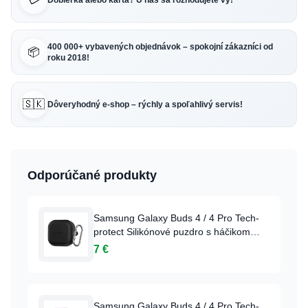
Dobierka alebo karta? U nás sa rozhodujete vy!
400 000+ vybavených objednávok – spokojní zákazníci od
📦
roku 2018!
🇸🇰
Dôveryhodný e-shop – rýchly a spoľahlivý servis!
Odporúčané produkty
Samsung Galaxy Buds 4 / 4 Pro Tech-
protect Silikónové puzdro s háčikom
čierne
7 €
Samsung Galaxy Buds 4 / 4 Pro Tech-