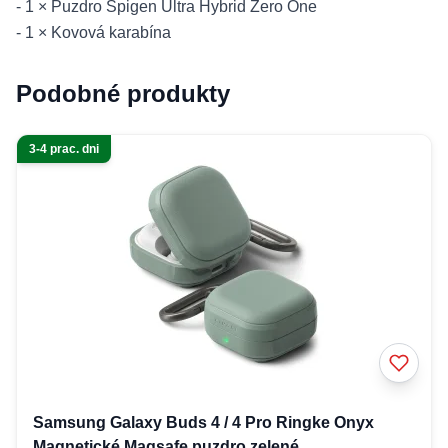
- 1 × Puzdro Spigen Ultra Hybrid Zero One
- 1 × Kovová karabína
Podobné produkty
3-4 prac. dni
Samsung Galaxy Buds 4 / 4 Pro Ringke Onyx
Magnetické Magsafe puzdro zelené