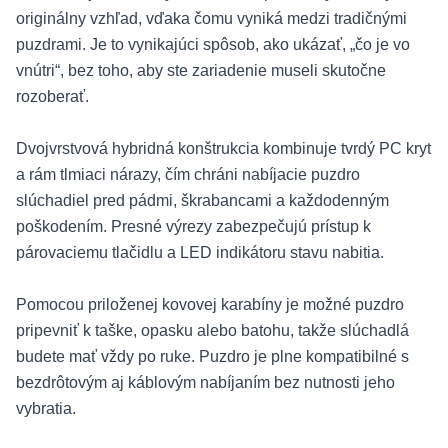
originálny vzhľad, vďaka čomu vyniká medzi tradičnými
puzdrami. Je to vynikajúci spôsob, ako ukázať, „čo je vo
vnútri“, bez toho, aby ste zariadenie museli skutočne
rozoberať.
Dvojvrstvová hybridná konštrukcia kombinuje tvrdý PC kryt
a rám tlmiaci nárazy, čím chráni nabíjacie puzdro
slúchadiel pred pádmi, škrabancami a každodenným
poškodením. Presné výrezy zabezpečujú prístup k
párovaciemu tlačidlu a LED indikátoru stavu nabitia.
Pomocou priloženej kovovej karabíny je možné puzdro
pripevniť k taške, opasku alebo batohu, takže slúchadlá
budete mať vždy po ruke. Puzdro je plne kompatibilné s
bezdrôtovým aj káblovým nabíjaním bez nutnosti jeho
vybratia.