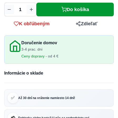
Do košíka
Množstvo
K obľúbeným
Zdieľať
Doručenie domov
3-4 prac. dni
Ceny dopravy
- od 4 €
Informácie o sklade
✅
Až 30 dní na vrátenie namiesto 14 dní!
💳