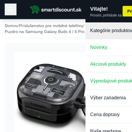
Vitajte!
Pr
Prosím, prihláste sa.
Domov
Príslušenstvo pre mobilné telefóny
Kategórie produkto
Puzdro na Samsung Galaxy Buds 4 / 4 Pro
Novinky
Akciové produkty
Výpredajové produk
Výber zariadenia
Cena dopravy
Naše predajne