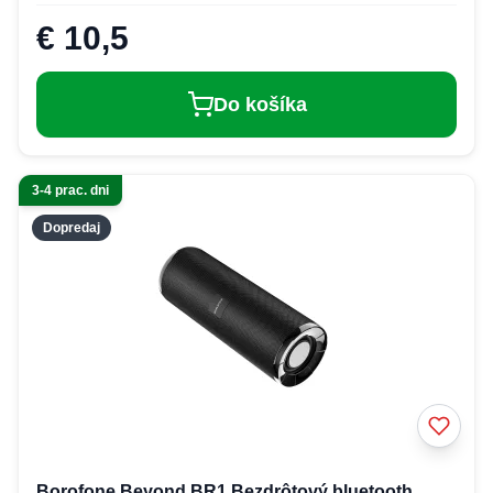
€ 10,5
Do košíka
3-4 prac. dni
Dopredaj
Borofone Beyond BR1 Bezdrôtový bluetooth