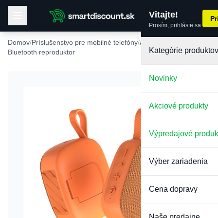
Vitajte!
Pr
Prosím, prihláste sa.
Domov
Príslušenstvo pre mobilné telefóny
Audio príslušenstvo
Kategórie produkto
Bluetooth reproduktor
Novinky
Akciové produkty
Výpredajové produk
Výber zariadenia
Cena dopravy
Naše predajne