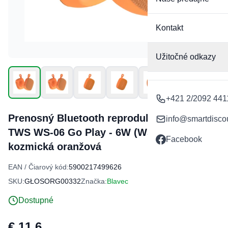
Kontakt
Užitočné odkazy
+421 2/2092 441
Prenosný Bluetooth reproduktor Blavec
info@smartdisco
TWS WS-06 Go Play - 6W (WS06-O)
Facebook
kozmická oranžová
EAN / Čiarový kód:
5900217499626
SKU:
GŁOSORG00332
Značka:
Blavec
Dostupné
€ 11,6