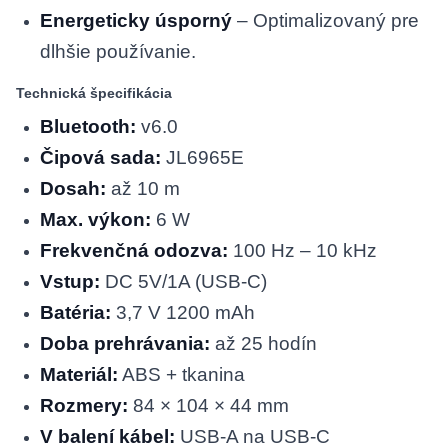
Energeticky úsporný
– Optimalizovaný pre
dlhšie používanie.
Technická špecifikácia
Bluetooth:
v6.0
Čipová sada:
JL6965E
Dosah:
až 10 m
Max. výkon:
6 W
Frekvenčná odozva:
100 Hz – 10 kHz
Vstup:
DC 5V/1A (USB-C)
Batéria:
3,7 V 1200 mAh
Doba prehrávania:
až 25 hodín
Materiál:
ABS + tkanina
Rozmery:
84 × 104 × 44 mm
V balení kábel:
USB-A na USB-C