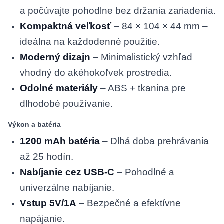
a počúvajte pohodlne bez držania zariadenia.
Kompaktná veľkosť
– 84 × 104 × 44 mm –
ideálna na každodenné použitie.
Moderný dizajn
– Minimalistický vzhľad
vhodný do akéhokoľvek prostredia.
Odolné materiály
– ABS + tkanina pre
dlhodobé používanie.
Výkon a batéria
1200 mAh batéria
– Dlhá doba prehrávania
až 25 hodín.
Nabíjanie cez USB-C
– Pohodlné a
univerzálne nabíjanie.
Vstup 5V/1A
– Bezpečné a efektívne
napájanie.