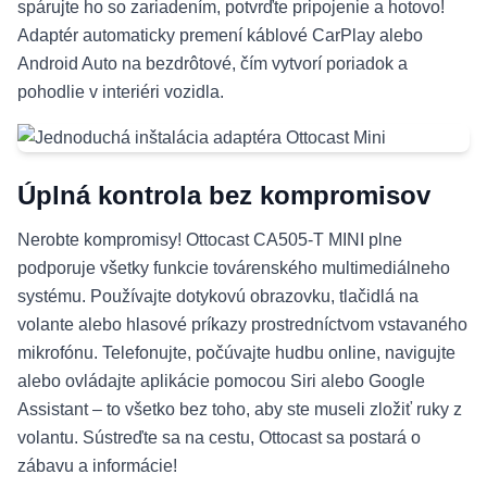
spárujte ho so zariadením, potvrďte pripojenie a hotovo!
Adaptér automaticky premení káblové CarPlay alebo
Android Auto na bezdrôtové, čím vytvorí poriadok a
pohodlie v interiéri vozidla.
Úplná kontrola bez kompromisov
Nerobte kompromisy! Ottocast CA505-T MINI plne
podporuje všetky funkcie továrenského multimediálneho
systému. Používajte dotykovú obrazovku, tlačidlá na
volante alebo hlasové príkazy prostredníctvom vstavaného
mikrofónu. Telefonujte, počúvajte hudbu online, navigujte
alebo ovládajte aplikácie pomocou Siri alebo Google
Assistant – to všetko bez toho, aby ste museli zložiť ruky z
volantu. Sústreďte sa na cestu, Ottocast sa postará o
zábavu a informácie!