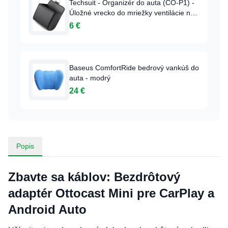
Techsuit - Organizér do auta (CO-P1) -
Úložné vrecko do mriežky ventilácie na
drobnosti - Čierny
6 €
Baseus ComfortRide bedrový vankúš do
auta - modrý
24 €
Popis
Zbavte sa káblov: Bezdrôtový
adaptér Ottocast Mini pre CarPlay a
Android Auto