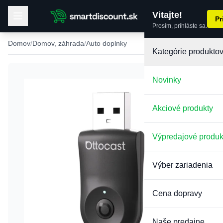
Vitajte!
Pr
Prosím, prihláste sa.
Domov
Domov, záhrada
Auto doplnky
Kategórie produkto
Novinky
Akciové produkty
Výpredajové produk
Výber zariadenia
Cena dopravy
Naše predajne