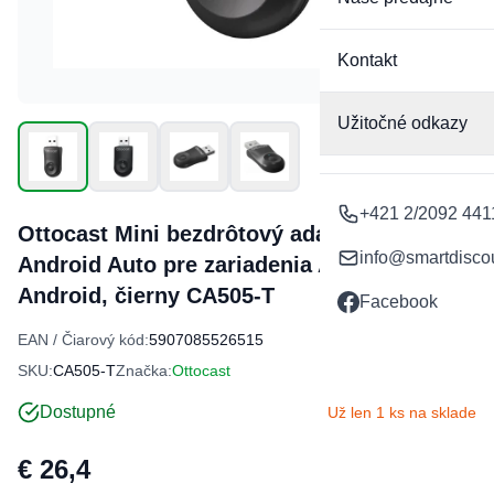
Kontakt
Užitočné odkazy
+421 2/2092 441
Ottocast Mini bezdrôtový adaptér Carplay /
info@smartdisco
Android Auto pre zariadenia Apple iPhone /
Android, čierny CA505-T
Facebook
EAN / Čiarový kód:
5907085526515
SKU:
CA505-T
Značka:
Ottocast
Dostupné
Už len 1 ks na sklade
€ 26,4