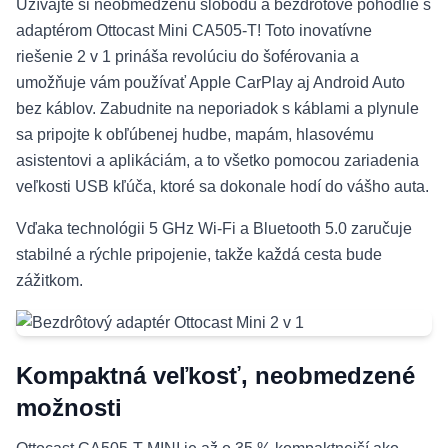
Užívajte si neobmedzenú slobodu a bezdrôtové pohodlie s
adaptérom Ottocast Mini CA505-T! Toto inovatívne
riešenie 2 v 1 prináša revolúciu do šoférovania a
umožňuje vám používať Apple CarPlay aj Android Auto
bez káblov. Zabudnite na neporiadok s káblami a plynule
sa pripojte k obľúbenej hudbe, mapám, hlasovému
asistentovi a aplikáciám, a to všetko pomocou zariadenia
veľkosti USB kľúča, ktoré sa dokonale hodí do vášho auta.
Vďaka technológii 5 GHz Wi-Fi a Bluetooth 5.0 zaručuje
stabilné a rýchle pripojenie, takže každá cesta bude
zážitkom.
Kompaktná veľkosť, neobmedzené
možnosti