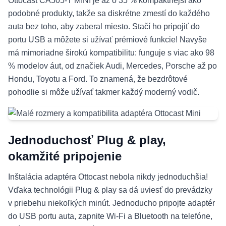
Ottocast CA505-T MINI je až o 35 % kompaktnejší ako
podobné produkty, takže sa diskrétne zmestí do každého
auta bez toho, aby zaberal miesto. Stačí ho pripojiť do
portu USB a môžete si užívať prémiové funkcie! Navyše
má mimoriadne širokú kompatibilitu: funguje s viac ako 98
% modelov áut, od značiek Audi, Mercedes, Porsche až po
Hondu, Toyotu a Ford. To znamená, že bezdrôtové
pohodlie si môže užívať takmer každý moderný vodič.
Jednoduchosť Plug & play,
okamžité pripojenie
Inštalácia adaptéra Ottocast nebola nikdy jednoduchšia!
Vďaka technológii Plug & play sa dá uviesť do prevádzky
v priebehu niekoľkých minút. Jednoducho pripojte adaptér
do USB portu auta, zapnite Wi-Fi a Bluetooth na telefóne,