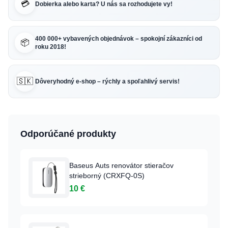
💳
Dobierka alebo karta? U nás sa rozhodujete vy!
400 000+ vybavených objednávok – spokojní zákazníci od
📦
roku 2018!
🇸🇰
Dôveryhodný e-shop – rýchly a spoľahlivý servis!
Odporúčané produkty
Baseus Auts renovátor stieračov
strieborný (CRXFQ-0S)
10 €