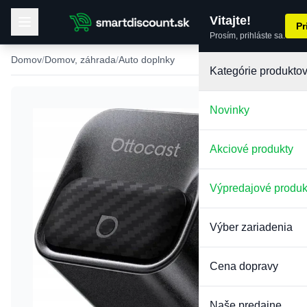
Vitajte!
Pr
Prosím, prihláste sa.
Domov
Domov, záhrada
Auto doplnky
Kategórie produkto
Novinky
Akciové produkty
Výpredajové produk
Výber zariadenia
Cena dopravy
Naše predajne