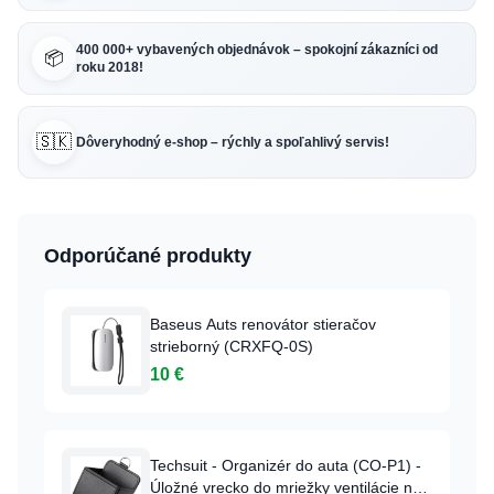
400 000+ vybavených objednávok – spokojní zákazníci od
📦
roku 2018!
🇸🇰
Dôveryhodný e-shop – rýchly a spoľahlivý servis!
Odporúčané produkty
Baseus Auts renovátor stieračov
strieborný (CRXFQ-0S)
10 €
Techsuit - Organizér do auta (CO-P1) -
Úložné vrecko do mriežky ventilácie na