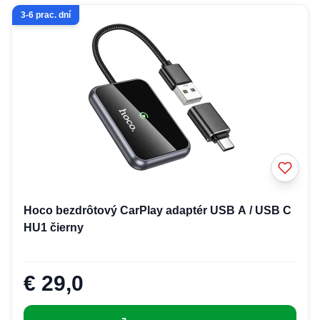
3-6 prac. dní
Hoco bezdrôtový CarPlay adaptér USB A / USB C
HU1 čierny
€ 29,0