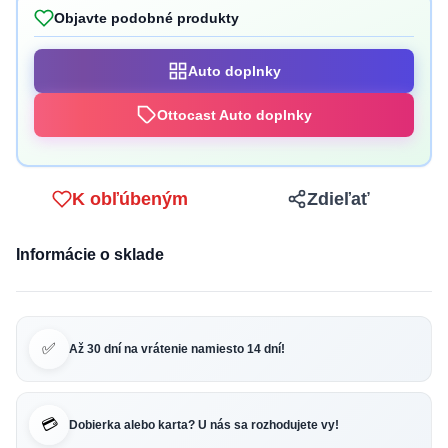
Objavte podobné produkty
Auto doplnky
Ottocast Auto doplnky
K obľúbeným
Zdieľať
Informácie o sklade
✅
Až 30 dní na vrátenie namiesto 14 dní!
💳
Dobierka alebo karta? U nás sa rozhodujete vy!