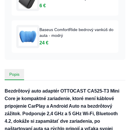
drobnosti - Čierny
6 €
Baseus ComfortRide bedrový vankúš do
auta - modrý
24 €
Popis
Bezdrôtový auto adaptér OTTOCAST CA525-T3 Mini
Core je kompaktné zariadenie, ktoré mení káblové
pripojenie CarPlay a Android Auto na bezdrôtový
zážitok. Podporuje 2,4 GHz a 5 GHz Wi-Fi, Bluetooth
4.2, dokáže si zapamätať dve zariadenia, po
naštartovaní auta sa rýchlo pripojí a vďaka svojej