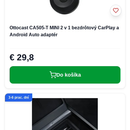
Ottocast CA505-T MINI 2 v 1 bezdrôtový CarPlay a
Android Auto adaptér
€ 29,8
Do košíka
3-6 prac. dní