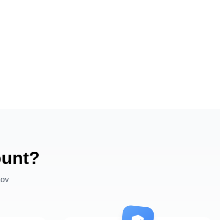
ount?
kov