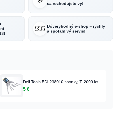
💳
sa rozhodujete vy!
h
Dôveryhodný e-shop – rýchly
🇸🇰
ní
a spoľahlivý servis!
18!
Deli Tools EDL238010 sponky, T, 2000 ks
5 €