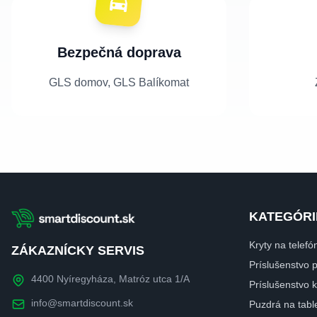
Bezpečná doprava
GLS domov, GLS Balíkomat
KATEGÓRI
Kryty na telefó
ZÁKAZNÍCKY SERVIS
Príslušenstvo 
4400 Nyíregyháza, Matróz utca 1/A
Príslušenstvo
info@smartdiscount.sk
Puzdrá na tabl