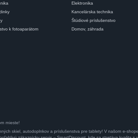
nika
Elektronika
dinky
Kancelárska technika
ny
Štúdiové príslušenstvo
nstvo k fotoaparátom
Domov, záhrada
om mieste!
nných skiel, autodoplnkov a príslušenstva pre tablety! V našom e-shop
poľahlivý zákaznícky servis – SmartDiscount, kde sa stretáva kvalita s