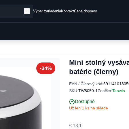
Výber zariadenia
Kontakt
Cena dopravy
Mini stolný vysáv
-34%
batérie (čierny)
EAN / Čiarový kód:
69114101805
SKU:
TW8050-1
Značka:
Tenwin
Dostupné
Už len 1 ks na sklade
€ 13,1