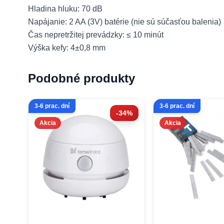
Hladina hluku: 70 dB
Napájanie: 2 AA (3V) batérie (nie sú súčasťou balenia)
Čas nepretržitej prevádzky: ≤ 10 minút
Výška kefy: 4±0,8 mm
Podobné produkty
3-6 prac. dní
3-6 prac. dní
-34%
Akcia
Akcia