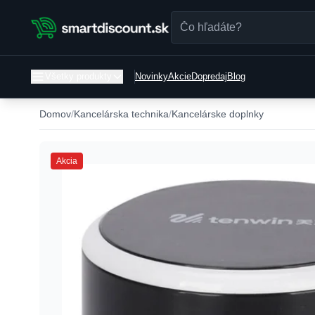
Všetky produkty
Novinky
Akcie
Dopredaj
Blog
Domov
Kancelárska technika
Kancelárske doplnky
Akcia