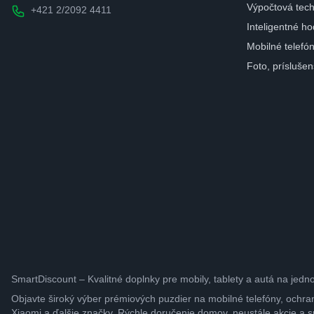
Výpočtová tech
+421 2/2092 4411
Inteligentné ho
Mobilné telefó
Foto, prísluše
SmartDiscount – Kvalitné doplnky pre mobily, tablety a autá na jedn
Objavte široký výber prémiových puzdier na mobilné telefóny, ochra
Xiaomi a ďalšie značky. Rýchle doručenie domov, neustále akcie a s