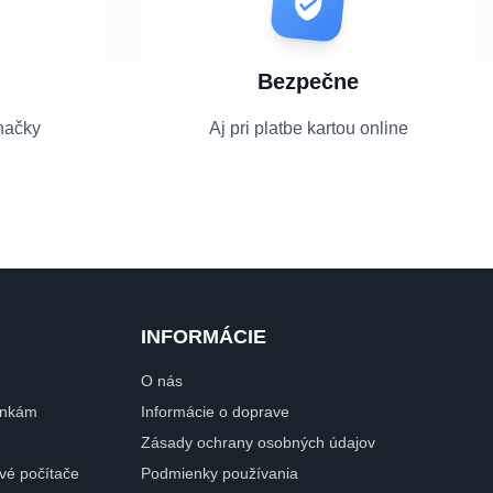
Bezpečne
načky
Aj pri platbe kartou online
INFORMÁCIE
O nás
dinkám
Informácie o doprave
Zásady ochrany osobných údajov
ové počítače
Podmienky používania