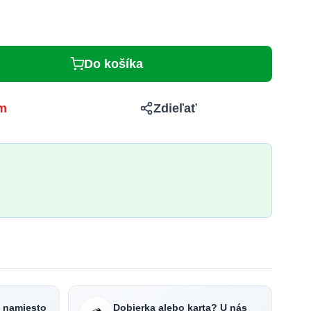
Do košíka
m
Zdieľať
e namiesto
Dobierka alebo karta? U nás