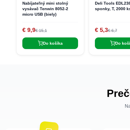
Nabíjateľný mini stolný
Deli Tools EDL23
vysávač Tenwin 8052-2
sponky, T, 2000 k
micro USB (biely)
€ 9,9
€ 5,3
€ 15,1
€ 6,7
Do košíka
Do koš
Preč
Na