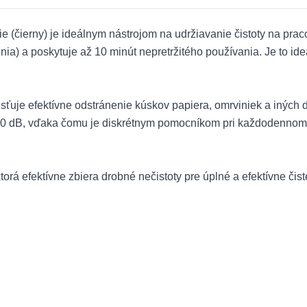
 (čierny) je ideálnym nástrojom na udržiavanie čistoty na prac
ia) a poskytuje až 10 minút nepretržitého používania. Je to ideá
sťuje efektívne odstránenie kúskov papiera, omrviniek a iných 
 70 dB, vďaka čomu je diskrétnym pomocníkom pri každodennom 
rá efektívne zbiera drobné nečistoty pre úplné a efektívne čis