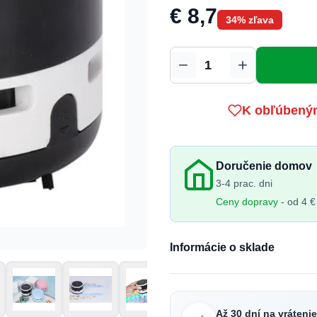
€ 8,7
34% zľava
Množstvo
K obľúbený
Doručenie domov
3-4 prac. dni
Ceny dopravy
- od 4 €
Informácie o sklade
Až 30 dní na vráteni