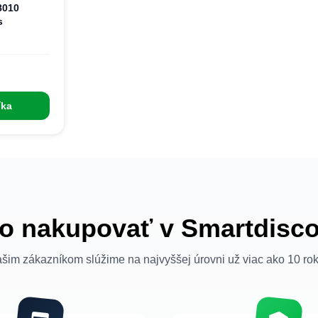
8010
s
íka
o nakupovať v Smartdisc
šim zákazníkom slúžime na najvyššej úrovni už viac ako 10 ro