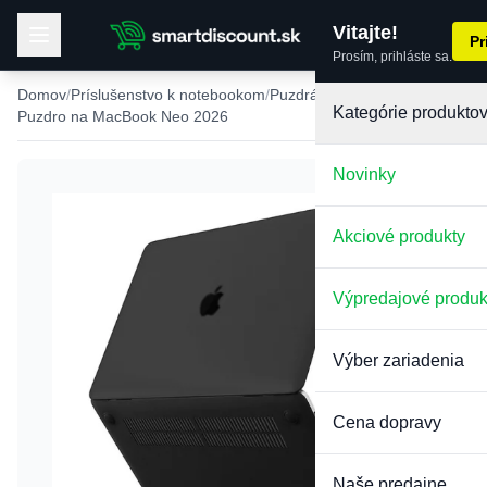
Vitajte!
Pr
Prosím, prihláste sa.
Domov
Príslušenstvo k notebookom
Puzdrá na MacBook
Kategórie produkto
Puzdro na MacBook Neo 2026
Novinky
-33%
Akciové produkty
Výpredajové produk
Výber zariadenia
Cena dopravy
Naše predajne