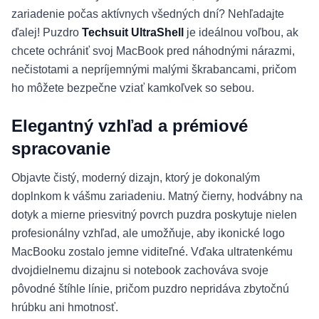
zariadenie počas aktívnych všedných dní? Nehľadajte
ďalej! Puzdro
Techsuit UltraShell
je ideálnou voľbou, ak
chcete ochrániť svoj MacBook pred náhodnými nárazmi,
nečistotami a nepríjemnými malými škrabancami, pričom
ho môžete bezpečne vziať kamkoľvek so sebou.
Elegantný vzhľad a prémiové
spracovanie
Objavte čistý, moderný dizajn, ktorý je dokonalým
doplnkom k vášmu zariadeniu. Matný čierny, hodvábny na
dotyk a mierne priesvitný povrch puzdra poskytuje nielen
profesionálny vzhľad, ale umožňuje, aby ikonické logo
MacBooku zostalo jemne viditeľné. Vďaka ultratenkému
dvojdielnemu dizajnu si notebook zachováva svoje
pôvodné štíhle línie, pričom puzdro nepridáva zbytočnú
hrúbku ani hmotnosť.