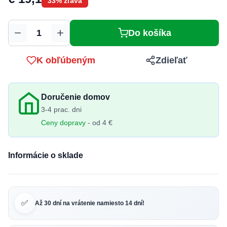
33% zľava
Do košíka
Množstvo
K obľúbeným
Zdieľať
Doručenie domov
3-4 prac. dni
Ceny dopravy
- od 4 €
Informácie o sklade
✅
Až 30 dní na vrátenie namiesto 14 dní!