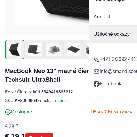
Kontakt
Užitočné odkazy
+421 2/2092 441
MacBook Neo 13" matné čierne puzdro
info@smartdisco
Techsuit UltraShell
Facebook
EAN / Čiarový kód:
5949419365612
SKU:
KF2363864
Značka:
Techsuit
Dostupné
Už len 7 ks na sklade
€ 28,7
€ 19,1