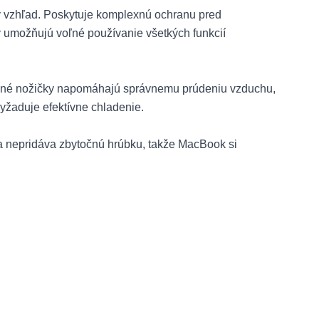
vý vzhľad. Poskytuje komplexnú ochranu pred
y umožňujú voľné používanie všetkých funkcií
ované nožičky napomáhajú správnemu prúdeniu vzduchu,
yžaduje efektívne chladenie.
dra nepridáva zbytočnú hrúbku, takže MacBook si