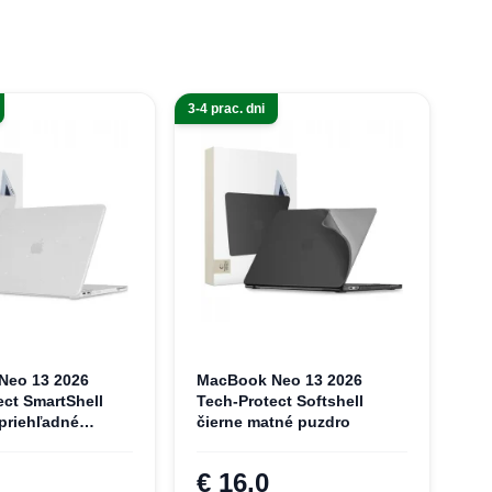
3-4 prac. dni
Neo 13 2026
MacBook Neo 13 2026
ect SmartShell
Tech-Protect Softshell
 priehľadné
čierne matné puzdro
€ 16,0