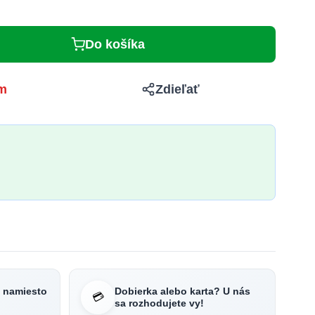
Do košíka
m
Zdieľať
e namiesto
Dobierka alebo karta? U nás
💳
sa rozhodujete vy!