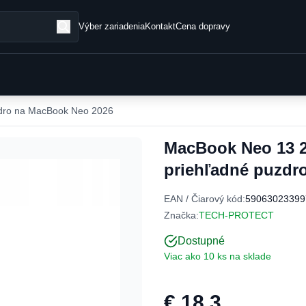
Výber zariadenia
Kontakt
Cena dopravy
dro na MacBook Neo 2026
MacBook Neo 13 2
priehľadné puzdr
EAN / Čiarový kód:
59063023399
Značka:
TECH-PROTECT
Dostupné
Viac ako 10 ks na sklade
€ 18,3