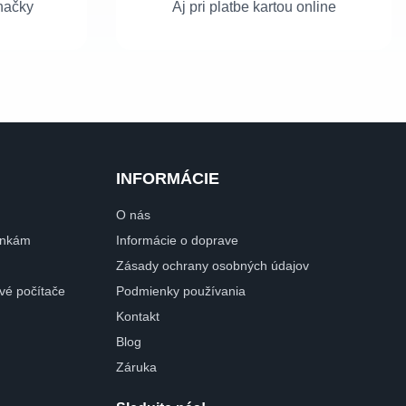
načky
Aj pri platbe kartou online
INFORMÁCIE
O nás
dinkám
Informácie o doprave
Zásady ochrany osobných údajov
ové počítače
Podmienky používania
Kontakt
Blog
Záruka