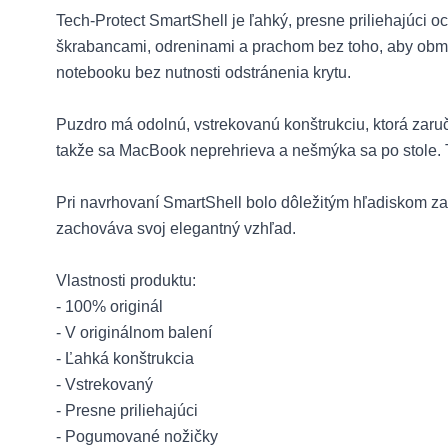
Tech-Protect SmartShell je ľahký, presne priliehajúci
škrabancami, odreninami a prachom bez toho, aby obmed
notebooku bez nutnosti odstránenia krytu.
Puzdro má odolnú, vstrekovanú konštrukciu, ktorá zar
takže sa MacBook neprehrieva a nešmýka sa po stole. T
Pri navrhovaní SmartShell bolo dôležitým hľadiskom zac
zachováva svoj elegantný vzhľad.
Vlastnosti produktu:
- 100% originál
- V originálnom balení
- Ľahká konštrukcia
- Vstrekovaný
- Presne priliehajúci
- Pogumované nožičky