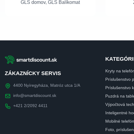
GLS domov, GLS Balíkomat
KATEGÓRI
Kryty na telefó
ZÁKAZNÍCKY SERVIS
Príslušenstvo 
4400 Nyíregyháza, Matróz utca 1/A
Príslušenstvo
info@smartdiscount.sk
Puzdrá na tabl
Výpočtová tech
+421 2/2092 4411
Inteligentné ho
Mobilné telefó
Foto, prísluše