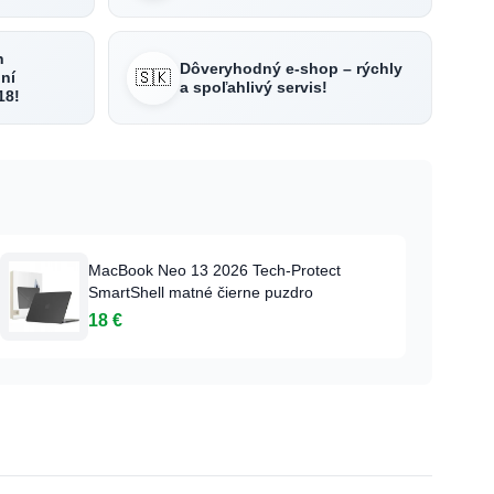
h
Dôveryhodný e-shop – rýchly
🇸🇰
ní
a spoľahlivý servis!
18!
MacBook Neo 13 2026 Tech-Protect
SmartShell matné čierne puzdro
18 €