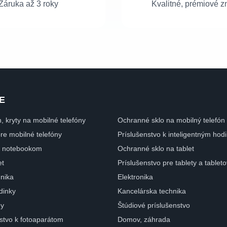
Záruka až 3 roky
Kvalitné, prémiové z
E
n, kryty na mobilné telefóny
Ochranné sklo na mobilný telefón
pre mobilné telefóny
Príslušenstvo k inteligentným ho
 k notebookom
Ochranné sklo na tablet
et
Príslušenstvo pre tablety a tablet
nika
Elektronika
dinky
Kancelárska technika
ny
Štúdiové príslušenstvo
nstvo k fotoaparátom
Domov, záhrada