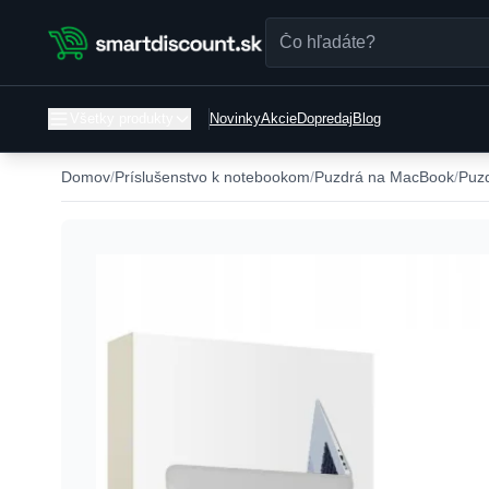
Všetky produkty
Novinky
Akcie
Dopredaj
Blog
Domov
Príslušenstvo k notebookom
Puzdrá na MacBook
Puz