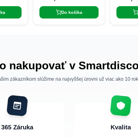
íka
Do košíka
o nakupovať v Smartdisc
šim zákazníkom slúžime na najvyššej úrovni už viac ako 10 ro
365 Záruka
Kvalita