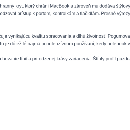
 ochranný kryt, ktorý chráni MacBook a zároveň mu dodáva štýlo
zoval prístup k portom, kontrolkám a tlačidlám. Presné výrez
učuje vynikajúcu kvalitu spracovania a dlhú životnosť. Pogum
o je dôležité najmä pri intenzívnom používaní, kedy notebook v
hovanie línií a prirodzenej krásy zariadenia. Štíhly profil puz