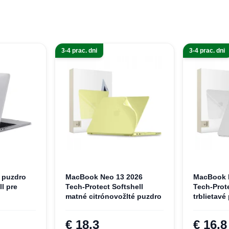
3-4 prac. dni
3-4 prac. dni
 puzdro
MacBook Neo 13 2026
MacBook 
l pre
Tech-Protect Softshell
Tech-Prot
"
matné citrónovožlté puzdro
trblietavé
puzdro
€ 18,3
€ 16,8