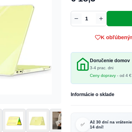
Množstvo
K obľúbený
Doručenie domov
3-4 prac. dni
Ceny dopravy
- od 4 €
Informácie o sklade
Až 30 dní na vráteni
✅
14 dní!