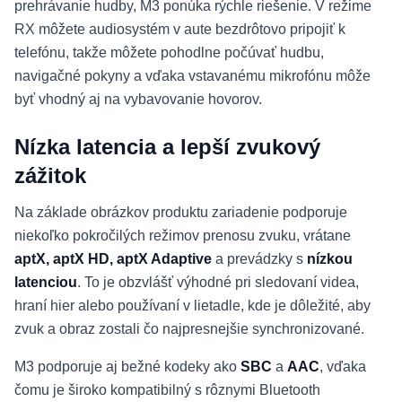
prehrávanie hudby, M3 ponúka rýchle riešenie. V režime
RX môžete audiosystém v aute bezdrôtovo pripojiť k
telefónu, takže môžete pohodlne počúvať hudbu,
navigačné pokyny a vďaka vstavanému mikrofónu môže
byť vhodný aj na vybavovanie hovorov.
Nízka latencia a lepší zvukový
zážitok
Na základe obrázkov produktu zariadenie podporuje
niekoľko pokročilých režimov prenosu zvuku, vrátane
aptX, aptX HD, aptX Adaptive
a prevádzky s
nízkou
latenciou
. To je obzvlášť výhodné pri sledovaní videa,
hraní hier alebo používaní v lietadle, kde je dôležité, aby
zvuk a obraz zostali čo najpresnejšie synchronizované.
M3 podporuje aj bežné kodeky ako
SBC
a
AAC
, vďaka
čomu je široko kompatibilný s rôznymi Bluetooth