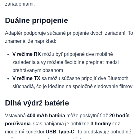
zariadeniami.
Duálne pripojenie
Adaptér podporuje súčasné pripojenie dvoch zariadení. To
znamená, že napríklad:
V režime RX
môžu byť pripojené dve mobilné
zariadenia a vy môžete flexibilne prepínať medzi
prehrávaným obsahom
V režime TX
sa môžu súčasne pripojiť dve Bluetooth
slúchadlá, čo je ideálne na spoločné sledovanie filmov
Dlhá výdrž batérie
Vstavaná
400 mAh batéria
môže poskytnúť až
20 hodín
používania
. Čas nabíjania je približne
3 hodiny
cez
moderný konektor
USB Type-C
. To predstavuje pohodlné