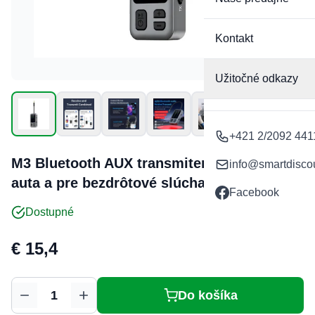
Kontakt
Užitočné odkazy
+421 2/2092 441
M3 Bluetooth AUX transmiter do lietadla,
info@smartdisco
auta a pre bezdrôtové slúchadlá
Facebook
Dostupné
Už len 7 ks na sklade
€ 15,4
Do košíka
Množstvo