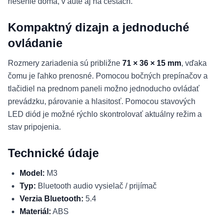
riešenie doma, v aute aj na cestách.
Kompaktný dizajn a jednoduché
ovládanie
Rozmery zariadenia sú približne
71 × 36 × 15 mm
, vďaka
čomu je ľahko prenosné. Pomocou bočných prepínačov a
tlačidiel na prednom paneli možno jednoducho ovládať
prevádzku, párovanie a hlasitosť. Pomocou stavových
LED diód je možné rýchlo skontrolovať aktuálny režim a
stav pripojenia.
Technické údaje
Model:
M3
Typ:
Bluetooth audio vysielač / prijímač
Verzia Bluetooth:
5.4
Materiál:
ABS