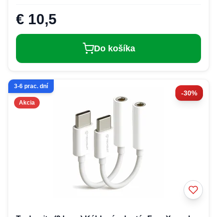
€ 10,5
Do košíka
3-6 prac. dní
-30%
Akcia