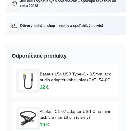
400 000+ vybavených objednávok – spokojní zákazníci od
📦
roku 2018!
🇸🇰
Dôveryhodný e-shop – rýchly a spoľahlivý servis!
Odporúčané produkty
Baseus L54 USB Type-C - 3.5mm jack
audio adaptér kábel, sivý (CATL54-0G)
DAC
12 €
Acefast C1-07 adaptér USB-C na mini
jack 3,5 mm 18 cm (čierny)
19 €