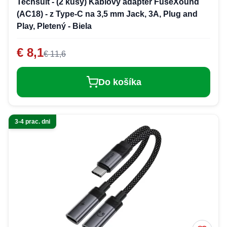
Techsuit - (2 kusy) Káblový adaptér FuseXound
(AC18) - z Type-C na 3,5 mm Jack, 3A, Plug and
Play, Pletený - Biela
€ 8,1
€ 11,6
Do košíka
3-4 prac. dni