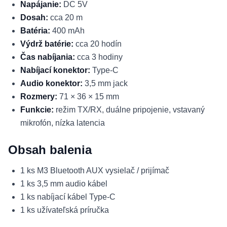
Napájanie:
DC 5V
Dosah:
cca 20 m
Batéria:
400 mAh
Výdrž batérie:
cca 20 hodín
Čas nabíjania:
cca 3 hodiny
Nabíjací konektor:
Type-C
Audio konektor:
3,5 mm jack
Rozmery:
71 × 36 × 15 mm
Funkcie:
režim TX/RX, duálne pripojenie, vstavaný
mikrofón, nízka latencia
Obsah balenia
1 ks M3 Bluetooth AUX vysielač / prijímač
1 ks 3,5 mm audio kábel
1 ks nabíjací kábel Type-C
1 ks užívateľská príručka