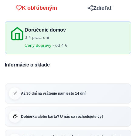
K obľúbeným
Zdieľať
Doručenie domov
3-4 prac. dni
Ceny dopravy
- od 4 €
Informácie o sklade
✅
Až 30 dní na vrátenie namiesto 14 dní!
💳
Dobierka alebo karta? U nás sa rozhodujete vy!