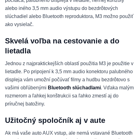
počítača, palubného displeja v lietadle, hernej konzoly
alebo iného 3,5 mm audio výstupu do bezdrôtových
slúchadiel alebo Bluetooth reproduktora, M3 možno použiť
ako vysielač.
Skvelá voľba na cestovanie a do
lietadla
Jednou z najpraktickejších oblastí použitia M3 je použitie v
lietadle. Po pripojení k 3,5 mm audio konektoru palubného
displeja vám umožní počúvať filmy a hudbu bezdrôtovo s
vašimi obľúbenými
Bluetooth slúchadlami
. Vďaka malým
rozmerom a ľahkej konštrukcii sa ľahko zmestí aj do
príručnej batožiny.
Užitočný spoločník aj v aute
Ak má vaše auto AUX vstup, ale nemá vstavané Bluetooth