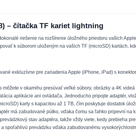
 – čítačka TF kariet lightning
konalé riešenie na rozšírenie úložného priestoru vašich Apple 
povať k súborom uloženým na vašich TF (microSD) kartách, kd
vané exkluzívne pre zariadenia Apple (iPhone, iPad) s konekt
s môžete v okamihu presúvať veľké súbory, obrázky a 4K videá
lácia aplikácie ani ovládača. Jednoducho pripojte adaptér, vlo
croSD) karty s kapacitou až 1 TB, čím poskytuje dostatok úlož
ptér má zabudované pútko, vďaka čomu sa ľahko pripevní na kľ
evádzkový stav adaptéra, takže vždy viete, kedy prebieha pre
 a spoľahlivú prevádzku vďaka zabudovanému vysokorýchlostn