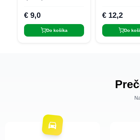
hliníková zliatina, podpora
1TB, Plug and Play, TF
€ 9,0
€ 12,2
karta - Čierna
Do košíka
Do koš
Preč
Na