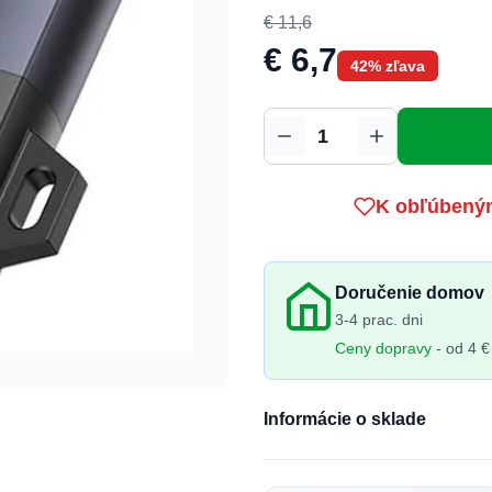
€ 11,6
€ 6,7
42% zľava
Množstvo
K obľúbený
Doručenie domov
3-4 prac. dni
Ceny dopravy
- od 4 €
Informácie o sklade