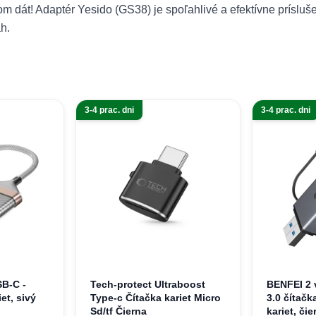
dát! Adaptér Yesido (GS38) je spoľahlivé a efektívne príslušen
h.
3-4 prac. dni
3-4 prac. dni
B-C -
Tech-protect Ultraboost
BENFEI 2 
et, sivý
Type-c Čítačka kariet Micro
3.0 čítač
Sd/tf Čierna
kariet, čie