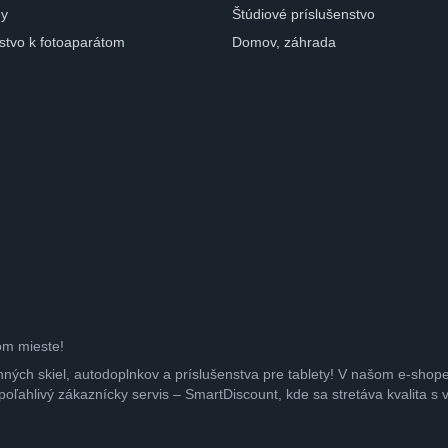
ny
Štúdiové príslušenstvo
nstvo k fotoaparátom
Domov, záhrada
om mieste!
nných skiel, autodoplnkov a príslušenstva pre tablety! V našom e-shop
poľahlivý zákaznícky servis – SmartDiscount, kde sa stretáva kvalita s