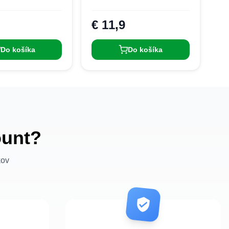
€ 11,9
Do košíka
Do košíka
ount?
kov