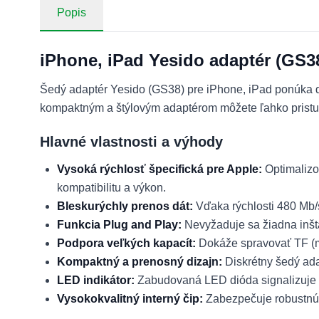
Popis
iPhone, iPad Yesido adaptér (GS38)
Šedý adaptér Yesido (GS38) pre iPhone, iPad ponúka do
kompaktným a štýlovým adaptérom môžete ľahko pristu
Hlavné vlastnosti a výhody
Vysoká rýchlosť špecifická pre Apple:
Optimalizo
kompatibilitu a výkon.
Bleskurýchly prenos dát:
Vďaka rýchlosti 480 Mb/
Funkcia Plug and Play:
Nevyžaduje sa žiadna inšta
Podpora veľkých kapacít:
Dokáže spravovať TF (mi
Kompaktný a prenosný dizajn:
Diskrétny šedý ada
LED indikátor:
Zabudovaná LED dióda signalizuje pr
Vysokokvalitný interný čip:
Zabezpečuje robustnú