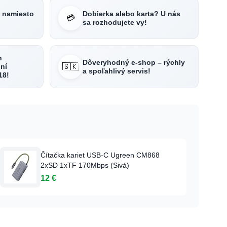
e namiesto
Dobierka alebo karta? U nás
💳
sa rozhodujete vy!
h
Dôveryhodný e-shop – rýchly
🇸🇰
ní
a spoľahlivý servis!
18!
Čítačka kariet USB-C Ugreen CM868
2xSD 1xTF 170Mbps (Sivá)
12 €