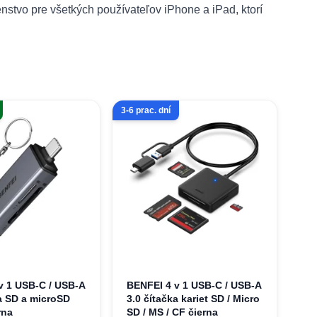
stvo pre všetkých používateľov iPhone a iPad, ktorí
3-6 prac. dní
v 1 USB-C / USB-A
BENFEI 4 v 1 USB-C / USB-A
ka SD a microSD
3.0 čítačka kariet SD / Micro
rna
SD / MS / CF čierna