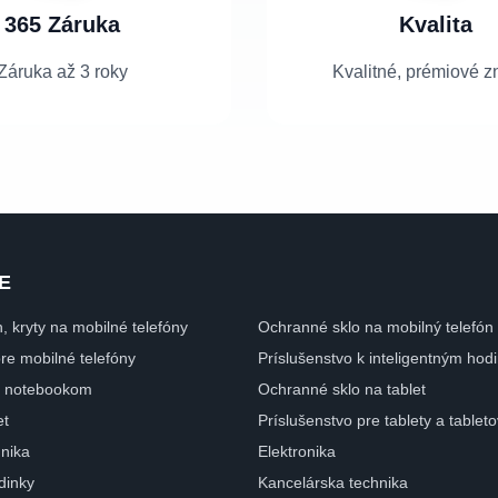
365 Záruka
Kvalita
Záruka až 3 roky
Kvalitné, prémiové z
E
n, kryty na mobilné telefóny
Ochranné sklo na mobilný telefón
pre mobilné telefóny
Príslušenstvo k inteligentným ho
 k notebookom
Ochranné sklo na tablet
et
Príslušenstvo pre tablety a tablet
nika
Elektronika
dinky
Kancelárska technika