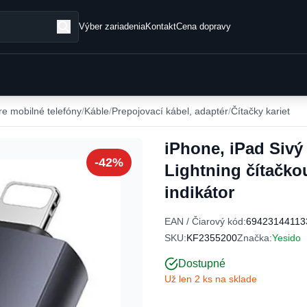
Výber zariadenia
Kontakt
Cena dopravy
re mobilné telefóny
Káble
Prepojovací kábel, adaptér
Čítačky kariet
iPhone, iPad Sivý
-42%
Lightning čítačko
indikátor
EAN / Čiarový kód:
69423144113
SKU:
KF2355200
Značka:
Yesido
Dostupné
Už len 2 ks na sklade