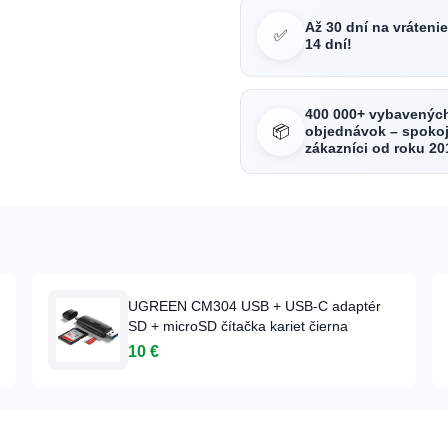
Až 30 dní na vráteni
✅
14 dní!
400 000+ vybavenýc
📦
objednávok – spokoj
zákazníci od roku 20
UGREEN CM304 USB + USB-C adaptér
SD + microSD čítačka kariet čierna
10 €