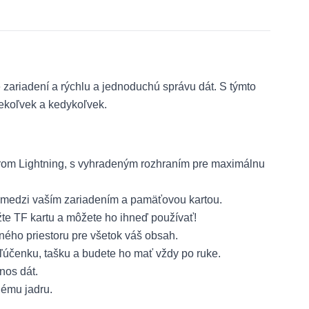
zariadení a rýchlu a jednoduchú správu dát. S týmto
ekoľvek a kedykoľvek.
orom Lightning, s vyhradeným rozhraním pre maximálnu
 medzi vaším zariadením a pamäťovou kartou.
žte TF kartu a môžete ho ihneď používať!
ného priestoru pre všetok váš obsah.
účenku, tašku a budete ho mať vždy po ruke.
nos dát.
ému jadru.