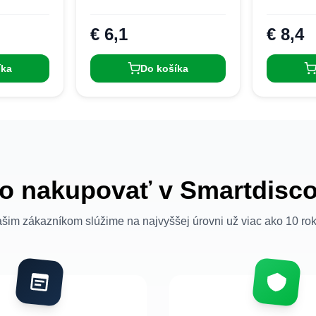
€ 6,1
€ 8,4
íka
Do košíka
o nakupovať v Smartdisc
šim zákazníkom slúžime na najvyššej úrovni už viac ako 10 ro