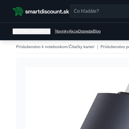
Všetky produkty
Novinky
Akcie
Dopredaj
Blog
Príslušenstvo k notebookom
Čítačky kariet
|
Príslušenstvo p