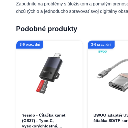
Zabudnite na problémy s úložiskom a pomalým prenosom 
chcú rýchlo a jednoducho spravovať svoj digitálny obsa
Podobné produkty
3-6 prac. dní
3-6 prac. dní
Yesido - Čítačka kariet
BWOO adaptér US
(GS37) - Type-C,
čítačka SD/TF kari
vysokorýchlostná,