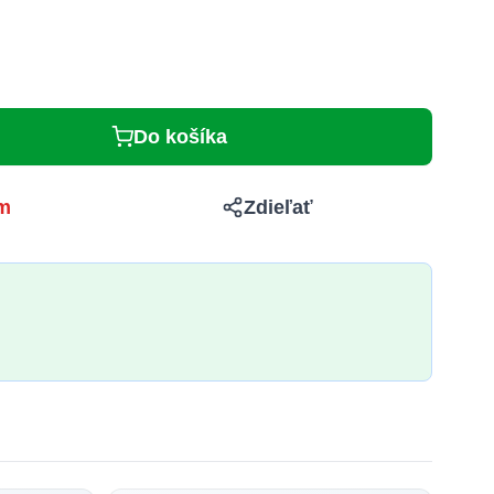
Do košíka
m
Zdieľať