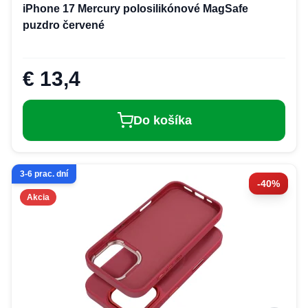
iPhone 17 Mercury polosilikónové MagSafe
puzdro červené
€ 13,4
Do košíka
3-6 prac. dní
-40%
Akcia