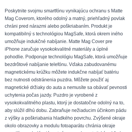
Poskytnite svojmu smartfónu vynikajúcu ochranu s Matte
Mag Coverom, ktorého odolný a matný, priehľadný povlak
chráni pred nárazmi alebo poškriabaním. Produkt je
kompatibilný s technológiou MagSafe, ktorá okrem iného
umožňuje indukčné nabíjanie. Matte Mag Cover pre
iPhone zaručuje vysokokvalitné materiály a úplné
pohodlie. Podporuje technológiu MagSafe, ktorá umožňuje
bezdrôtové nabíjanie telefónu. Vďaka zabudovanému
magnetickému krúžku môžete indukčne nabíjať batériu
bez nutnosti odstránenia puzdra. Môžete použiť aj
magnetické držiaky do auta a nemusíte sa obávať pevnosti
uchytenia počas jazdy. Puzdro je vyrobené z
vysokokvalitného plastu, ktorý je dostatočne odolný na to,
aby slúžil dlhú dobu. Zabraňuje nežiaducim účinkom pádu
z výšky a poškriabania hladkého povrchu. Zvýšené okraje
okolo obrazovky a modulu fotoaparátu chránia okraje