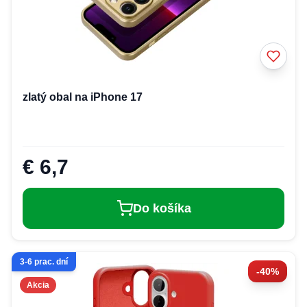
zlatý obal na iPhone 17
€ 6,7
Do košíka
3-6 prac. dní
-40%
Akcia