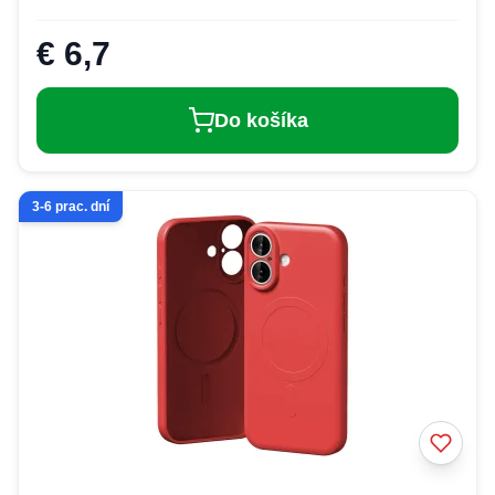
€ 6,7
Do košíka
3-6 prac. dní