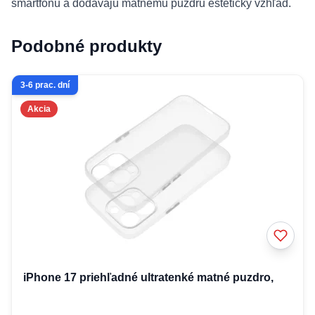
smartfónu a dodávajú matnému puzdru estetický vzhľad.
Podobné produkty
3-6 prac. dní
Akcia
iPhone 17 priehľadné ultratenké matné puzdro,