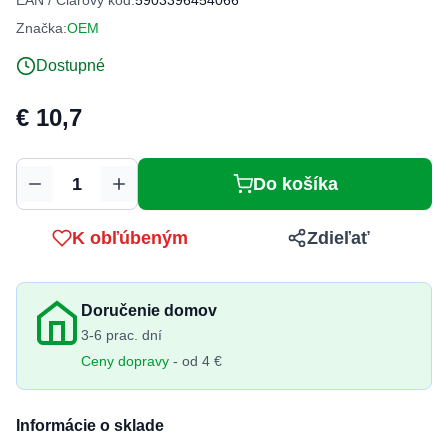
EAN / Čiarový kód:
5903396454066
Značka:
OEM
Dostupné
€ 10,7
Do košíka
Množstvo
K obľúbeným
Zdieľať
Doručenie domov
3-6 prac. dní
Ceny dopravy
- od 4 €
Informácie o sklade