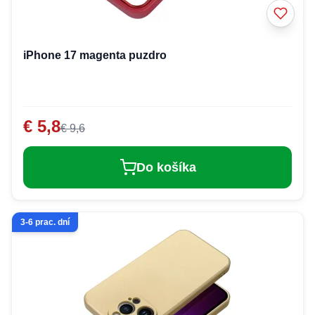
iPhone 17 magenta puzdro
€ 5,8
€ 9,6
Do košíka
3-6 prac. dní