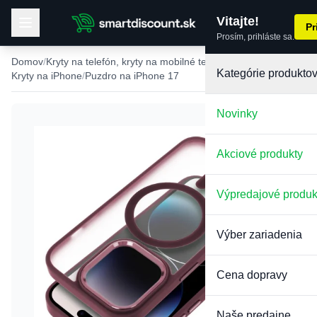
Vitajte!
Pr
Prosím, prihláste sa.
Domov
Kryty na telefón, kryty na mobilné telefóny
Kategórie produkto
Kryty na iPhone
Puzdro na iPhone 17
Novinky
Akciové produkty
Výpredajové produk
Výber zariadenia
Cena dopravy
Naše predajne