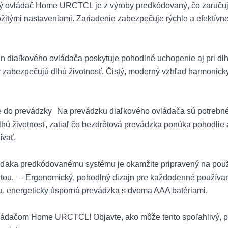
ovládač Home URCTCL je z výroby predkódovaný, čo zaručuje 
zložitými nastaveniami. Zariadenie zabezpečuje rýchle a efektív
ajn diaľkového ovládača poskytuje pohodlné uchopenie aj pri 
y zabezpečujú dlhú životnosť. Čistý, moderný vzhľad harmonick
do prevádzky Na prevádzku diaľkového ovládača sú potrebné d
hú životnosť, zatiaľ čo bezdrôtová prevádzka ponúka pohodlie 
ívať.
ka predkódovanému systému je okamžite pripravený na použit
itou. – Ergonomický, pohodlný dizajn pre každodenné používan
, energeticky úsporná prevádzka s dvoma AAA batériami.
ládačom Home URCTCL! Objavte, ako môže tento spoľahlivý, prak