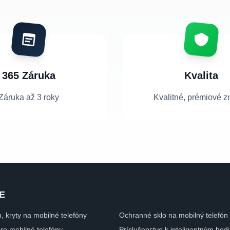
365 Záruka
Kvalita
Záruka až 3 roky
Kvalitné, prémiové z
E
n, kryty na mobilné telefóny
Ochranné sklo na mobilný telefón
pre mobilné telefóny
Príslušenstvo k inteligentným ho