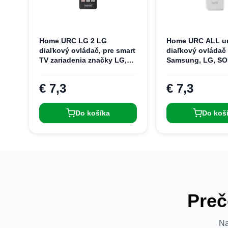
Home URC LG 2 LG
Home URC ALL un
diaľkový ovládač, pre smart
diaľkový ovládač
TV zariadenia značky LG,
Samsung, LG, SO
nevyžaduje nastavenie
Panasonic, Toshi
Philips, Hisense,
€ 7,3
€ 7,3
Grundig, kompati
TV, vopred nakó
Do košíka
Do koš
Preč
Na