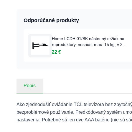
Odporúčané produkty
Home LCDH 01/BK nástenný držiak na
reproduktory, nosnosť max. 15 kg, v 3
bodoch otočné rameno, konštrukcia z
22 €
hliníkového odliatku, montážny materiál
Popis
Ako zjednodušiť ovládanie TCL televízora bez zbytoč
bezproblémové používanie. Predkódovaný systém umožňu
nastavenia. Potrebné sú len dve AAA batérie (nie sú súč