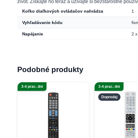
život. Získajte ho teraz a užívajte si bezstarostné použí
Koľko diaľkových ovládačov nahrádza
1
Vyhľadávanie kódu
fix
Napájanie
2 x
Podobné produkty
3-4 prac. dni
3-4 prac. dni
Dopredaj