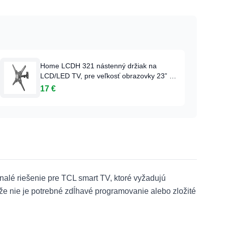
Home LCDH 321 nástenný držiak na
LCD/LED TV, pre veľkosť obrazovky 23” -
55”, nosnosť max. 30 kg, plne pohyblivý,
17 €
montážny materiál je súčasťou balenia.
lé riešenie pre TCL smart TV, ktoré vyžadujú
e nie je potrebné zdĺhavé programovanie alebo zložité