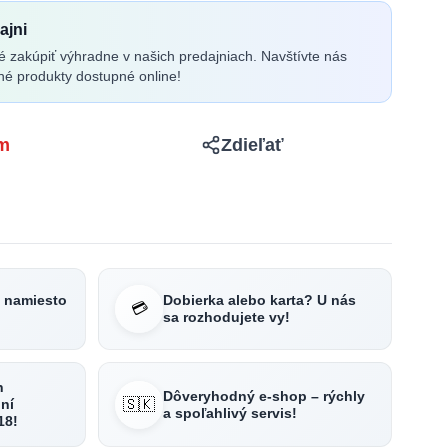
ajni
é zakúpiť výhradne v našich predajniach. Navštívte nás
né produkty dostupné online!
m
Zdieľať
e namiesto
Dobierka alebo karta? U nás
💳
sa rozhodujete vy!
h
Dôveryhodný e-shop – rýchly
🇸🇰
ní
a spoľahlivý servis!
18!