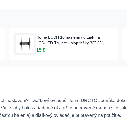
Home LCDH 18 nástenný držiak na
LCD/LED TV, pre uhlopriečky 32”-55”,
nosnosť max. 40 kg, sklopný, zabudovaná
15 €
vodováha, montážny materiál v balení
ných nastavení? Diaľkový ovládač Home URCTCL ponúka dokona
je, aby bolo zariadenie okamžite pripravené na použitie, takž
asťou balenia) a diaľkový ovládač je pripravený na použitie.