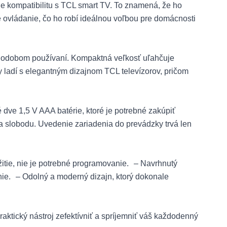
kompatibilitu s TCL smart TV. To znamená, že ho
ne ovládanie, čo ho robí ideálnou voľbou pre domácnosti
dlhodobom používaní. Kompaktná veľkosť uľahčuje
y ladí s elegantným dizajnom TCL televízorov, pričom
ve 1,5 V AAA batérie, ktoré je potrebné zakúpiť
a slobodu. Uvedenie zariadenia do prevádzky trvá len
ie, nie je potrebné programovanie. – Navrhnutý
ie. – Odolný a moderný dizajn, ktorý dokonale
tický nástroj zefektívniť a spríjemniť váš každodenný