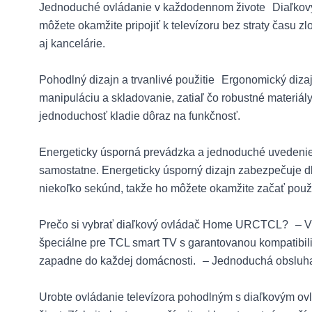
Jednoduché ovládanie v každodennom živote Diaľkový 
môžete okamžite pripojiť k televízoru bez straty času 
aj kancelárie.
Pohodlný dizajn a trvanlivé použitie Ergonomický diz
manipuláciu a skladovanie, zatiaľ čo robustné materiál
jednoduchosť kladie dôraz na funkčnosť.
Energeticky úsporná prevádzka a jednoduché uvedenie 
samostatne. Energeticky úsporný dizajn zabezpečuje dl
niekoľko sekúnd, takže ho môžete okamžite začať použ
Prečo si vybrať diaľkový ovládač Home URCTCL? – Vďa
špeciálne pre TCL smart TV s garantovanou kompatibil
zapadne do každej domácnosti. – Jednoduchá obsluha
Urobte ovládanie televízora pohodlným s diaľkovým ov