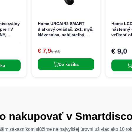
iverzálny
Home URCAIR2 SMART
Home LCD
 pre TV
diaľkový ovládač, 2v1, myš,
nástenný d
NY,
klávesnica, nabíjateľný,
veľkosť o
ba,
vzdušná myš, air mouse,
42”, max.
 Sharp,
podsvietená klávesnica
fixný, vr
€ 9,0
€ 7,9
€ 9,0
bilný s 3D
prvkov
dovaný
Do košíka
íka
o nakupovať v Smartdisc
šim zákazníkom slúžime na najvyššej úrovni už viac ako 10 ro