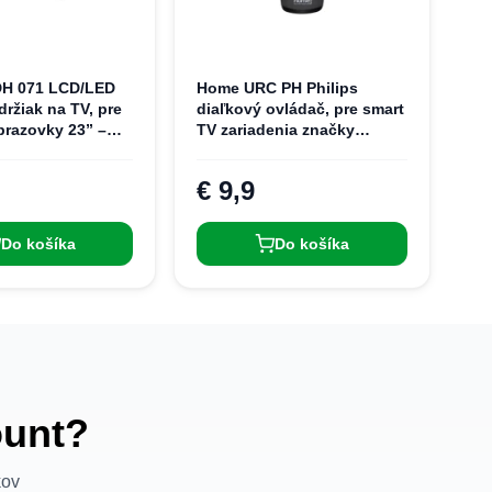
H 071 LCD/LED
Home URC PH Philips
ržiak na TV, pre
diaľkový ovládač, pre smart
brazovky 23” –
TV zariadenia značky
 nosnosť 45 kg,
Philips, nevyžaduje
átane montážnych
nastavenie
€ 9,9
Do košíka
Do košíka
ount?
kov