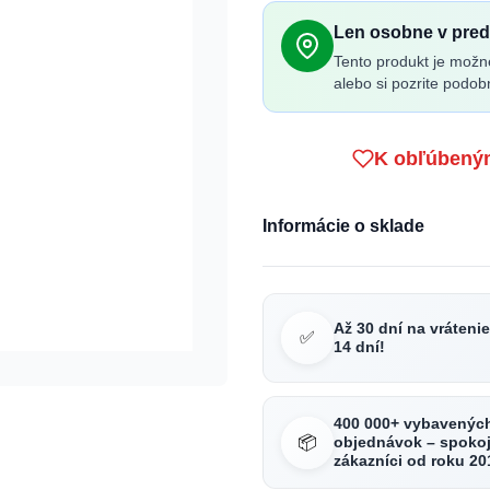
Len osobne v pred
Tento produkt je možn
alebo si pozrite podob
K obľúbený
Informácie o sklade
Až 30 dní na vráteni
✅
14 dní!
400 000+ vybavenýc
📦
objednávok – spokoj
zákazníci od roku 20