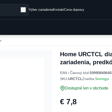
Výber zariadenia
Kontakt
Cena dopravy
m
Home URCTCL diaľ
zariadenia, predkó
EAN / Čiarový kód:
59990849645
SKU:
URCTCL
Značka:
Somogyi
Dostupné len v obchode
€ 7,8