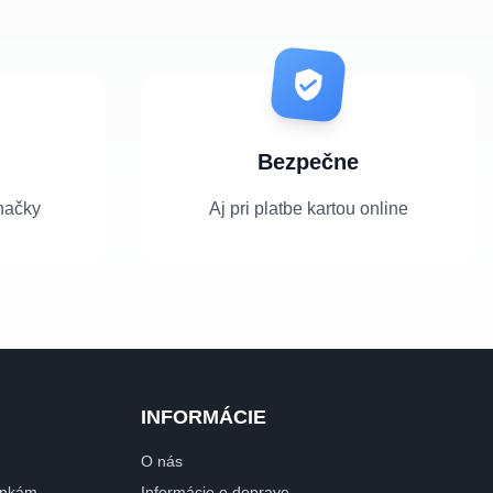
Bezpečne
načky
Aj pri platbe kartou online
INFORMÁCIE
O nás
dinkám
Informácie o doprave