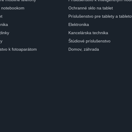
 k notebookom
Ochranné sklo na tablet
et
Príslušenstvo pre tablety a tablet
nika
Elektronika
dinky
Kancelárska technika
ny
Štúdiové príslušenstvo
nstvo k fotoaparátom
Domov, záhrada