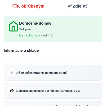
K obľúbeným
Zdieľať
Doručenie domov
3-4 prac. dni
Ceny dopravy
- od 4 €
Informácie o sklade
✅
Až 30 dní na vrátenie namiesto 14 dní!
💳
Dobierka alebo karta? U nás sa rozhodujete vy!