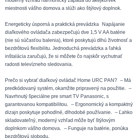
moderný vzhľad harmonicky zapadá do akejkoľvek
miestnosti vášho domova a slúži ako štýlový doplnok.
Energeticky úsporná a praktická prevádzka Napájanie
diaľkového ovládača zabezpečujú dve 1,5 V AA batérie
(nie sú súčasťou balenia), ktoré poskytujú dlhú životnosť a
bezdrôtovú flexibilitu. Jednoduchá prevádzka a ľahká
inštalácia zaručujú, že si môžete čo najskôr vychutnať
radosti televízneho sledovania.
Prečo si vybrať diaľkový ovládač Home URC PAN? – Má
predkódovaný systém, okamžite pripravený na použitie. –
Navrhnutý špeciálne pre smart TV Panasonic, s
garantovanou kompatibilitou. – Ergonomický a kompaktný
dizajn poskytuje pohodlné, dlhodobé používanie. – Ľahko
skladovateľný, moderný vzhľad môže byť štýlovým
doplnkom vášho domova. – Funguje na batérie, ponúka
bezdrôtovú slobodu.