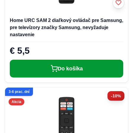
Home URC SAM 2 diaľkový ovládač pre Samsung,
pre televízory značky Samsung, nevyžaduje
nastavenie
€ 5,5
Do košíka
3-6 prac. dní
-10%
Akcia