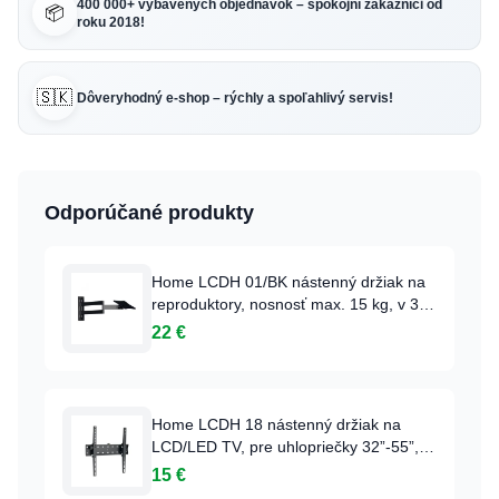
400 000+ vybavených objednávok – spokojní zákazníci od
📦
roku 2018!
🇸🇰
Dôveryhodný e-shop – rýchly a spoľahlivý servis!
Odporúčané produkty
Home LCDH 01/BK nástenný držiak na
reproduktory, nosnosť max. 15 kg, v 3
bodoch otočné rameno, konštrukcia z
22 €
hliníkového odliatku, montážny materiál
Home LCDH 18 nástenný držiak na
LCD/LED TV, pre uhlopriečky 32”-55”,
nosnosť max. 40 kg, sklopný,
15 €
zabudovaná vodováha, montážny