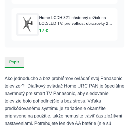
materiál v balení
Home LCDH 321 nástenný držiak na
LCD/LED TV, pre veľkosť obrazovky 23”
- 55”, nosnosť max. 30 kg, plne
17 €
pohyblivý, montážny materiál je
súčasťou balenia.
Popis
Ako jednoducho a bez problémov ovládať svoj Panasonic
televízor? Diaľkový ovládač Home URC PAN je špeciálne
navrhnutý pre smart TV Panasonic, aby sledovanie
televízie bolo pohodlnejšie a bez stresu. Vďaka
predkódovanému systému je zariadenie okamžite
pripravené na použitie, takže nemusíte tráviť čas zložitými
nastaveniami. Potrebujete len dve AA batérie (nie sú