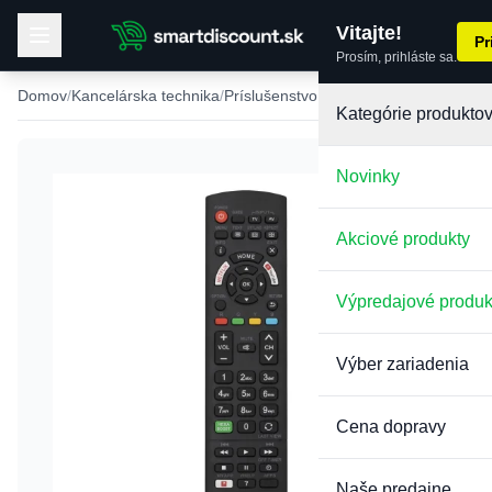
Vitajte!
Pr
Prosím, prihláste sa.
Domov
Kancelárska technika
Príslušenstvo k TV a projektorom
Kategórie produkto
Novinky
Akciové produkty
Výpredajové produk
Výber zariadenia
Cena dopravy
Naše predajne