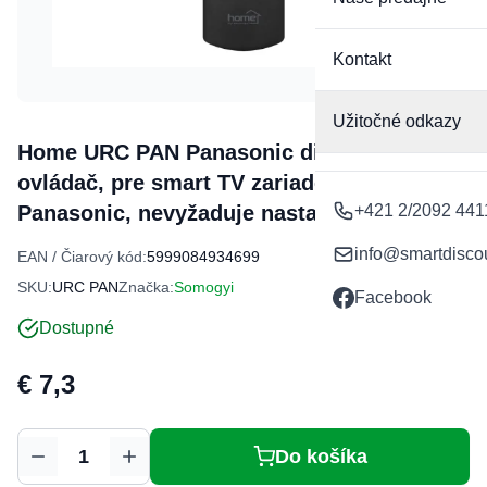
Kontakt
Užitočné odkazy
Home URC PAN Panasonic diaľkový
ovládač, pre smart TV zariadenia značky
Panasonic, nevyžaduje nastavenie
+421 2/2092 441
info@smartdisco
EAN / Čiarový kód:
5999084934699
SKU:
URC PAN
Značka:
Somogyi
Facebook
Dostupné
Už len 5 ks na sklade
€ 7,3
Do košíka
Množstvo