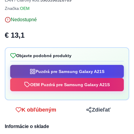
EAN / Čiarový kód:
5903396326769
Značka:
OEM
Nedostupné
€ 13,1
Objavte podobné produkty
Puzdrá pre Samsung Galaxy A21S
OEM Puzdrá pre Samsung Galaxy A21S
K obľúbeným
Zdieľať
Informácie o sklade