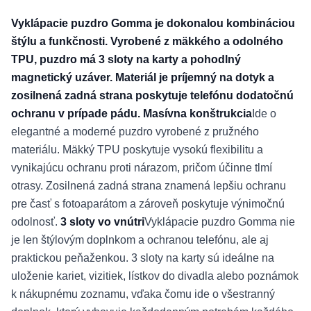
Vyklápacie puzdro Gomma je dokonalou kombináciou
štýlu a funkčnosti. Vyrobené z mäkkého a odolného
TPU, puzdro má 3 sloty na karty a pohodlný
magnetický uzáver. Materiál je príjemný na dotyk a
zosilnená zadná strana poskytuje telefónu dodatočnú
ochranu v prípade pádu.
Masívna konštrukcia
Ide o
elegantné a moderné puzdro vyrobené z pružného
materiálu. Mäkký TPU poskytuje vysokú flexibilitu a
vynikajúcu ochranu proti nárazom, pričom účinne tlmí
otrasy. Zosilnená zadná strana znamená lepšiu ochranu
pre časť s fotoaparátom a zároveň poskytuje výnimočnú
odolnosť.
3 sloty vo vnútri
Vyklápacie puzdro Gomma nie
je len štýlovým doplnkom a ochranou telefónu, ale aj
praktickou peňaženkou. 3 sloty na karty sú ideálne na
uloženie kariet, vizitiek, lístkov do divadla alebo poznámok
k nákupnému zoznamu, vďaka čomu ide o všestranný