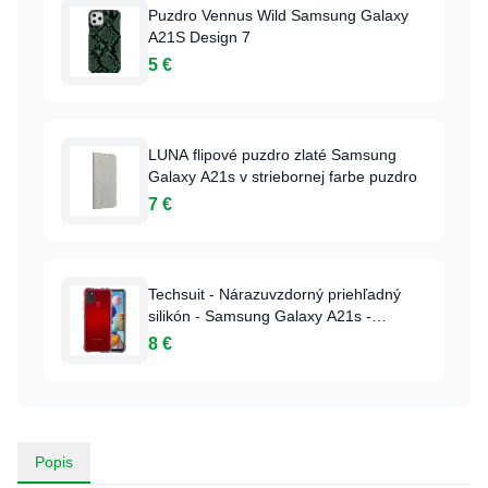
Puzdro Vennus Wild Samsung Galaxy
A21S Design 7
5 €
LUNA flipové puzdro zlaté Samsung
Galaxy A21s v striebornej farbe puzdro
7 €
Techsuit - Nárazuvzdorný priehľadný
silikón - Samsung Galaxy A21s -
Dymovo čierne puzdro
8 €
Popis