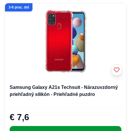
3-6 prac. dní
Samsung Galaxy A21s Techsuit - Nárazuvzdorný
priehľadný silikón - Priehľadné puzdro
€ 7,6