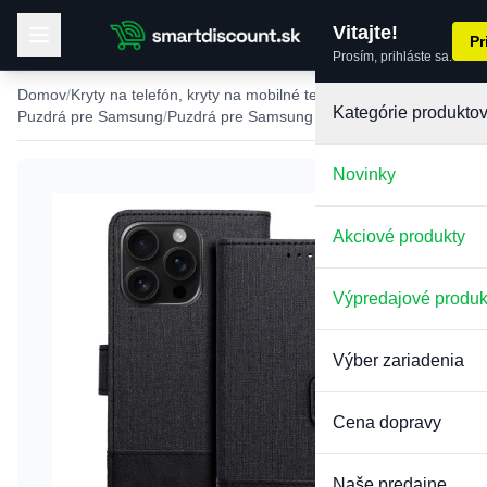
Vitajte!
Pr
Prosím, prihláste sa.
Domov
Kryty na telefón, kryty na mobilné telefóny
Kategórie produkto
Puzdrá pre Samsung
Puzdrá pre Samsung Galaxy A21S
Novinky
Akciové produkty
Výpredajové produk
Výber zariadenia
Cena dopravy
Naše predajne