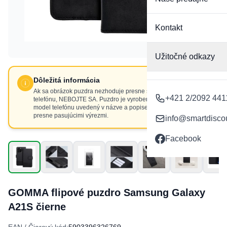
Kontakt
Užitočné odkazy
Dôležitá informácia
Ak sa obrázok puzdra nezhoduje presne s výrezmi vášho
+421 2/2092 441
telefónu, NEBOJTE SA. Puzdro je vyrobené presne pre
model telefónu uvedený v názve a popise produktu, s
presne pasujúcimi výrezmi.
info@smartdisco
Facebook
GOMMA flipové puzdro Samsung Galaxy
A21S čierne