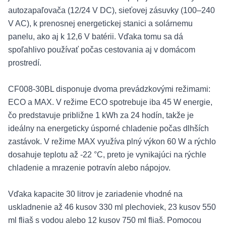
autozapaľovača (12/24 V DC), sieťovej zásuvky (100–240
V AC), k prenosnej energetickej stanici a solárnemu
panelu, ako aj k 12,6 V batérii. Vďaka tomu sa dá
spoľahlivo používať počas cestovania aj v domácom
prostredí.
CF008-30BL disponuje dvoma prevádzkovými režimami:
ECO a MAX. V režime ECO spotrebuje iba 45 W energie,
čo predstavuje približne 1 kWh za 24 hodín, takže je
ideálny na energeticky úsporné chladenie počas dlhších
zastávok. V režime MAX využíva plný výkon 60 W a rýchlo
dosahuje teplotu až -22 °C, preto je vynikajúci na rýchle
chladenie a mrazenie potravín alebo nápojov.
Vďaka kapacite 30 litrov je zariadenie vhodné na
uskladnenie až 46 kusov 330 ml plechoviek, 23 kusov 550
ml fliaš s vodou alebo 12 kusov 750 ml fliaš. Pomocou