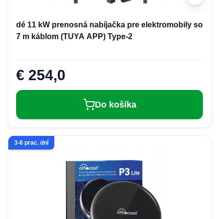
dé 11 kW prenosná nabíjačka pre elektromobily so
7 m káblom (TUYA APP) Type-2
€ 254,0
Do košíka
3-6 prac. dní