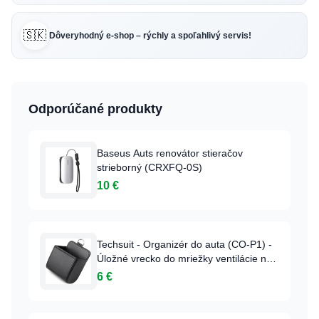
🇸🇰
Dôveryhodný e-shop – rýchly a spoľahlivý servis!
Odporúčané produkty
Baseus Auts renovátor stieračov
strieborný (CRXFQ-0S)
10 €
Techsuit - Organizér do auta (CO-P1) -
Úložné vrecko do mriežky ventilácie na
drobnosti - Čierny
6 €