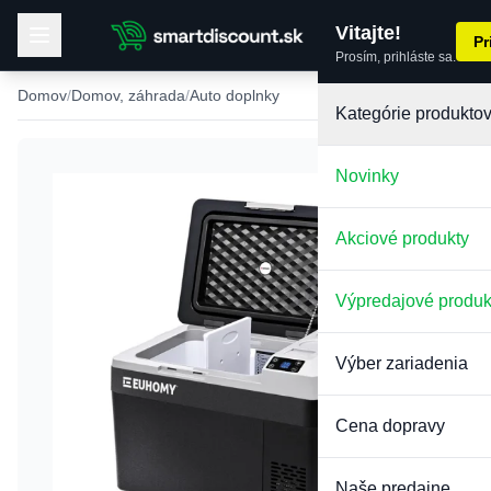
Vitajte!
Pr
Prosím, prihláste sa.
Domov
Domov, záhrada
Auto doplnky
Kategórie produkto
Novinky
Akciové produkty
Výpredajové produk
Výber zariadenia
Cena dopravy
Naše predajne