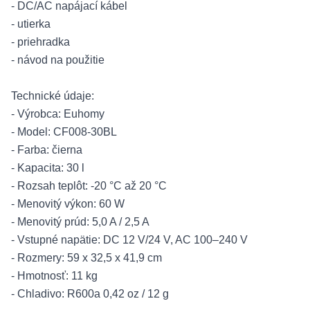
- DC/AC napájací kábel
- utierka
- priehradka
- návod na použitie
Technické údaje:
- Výrobca: Euhomy
- Model: CF008-30BL
- Farba: čierna
- Kapacita: 30 l
- Rozsah teplôt: -20 °C až 20 °C
- Menovitý výkon: 60 W
- Menovitý prúd: 5,0 A / 2,5 A
- Vstupné napätie: DC 12 V/24 V, AC 100–240 V
- Rozmery: 59 x 32,5 x 41,9 cm
- Hmotnosť: 11 kg
- Chladivo: R600a 0,42 oz / 12 g