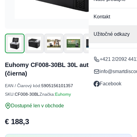
Kontakt
Užitočné odkazy
+421 2/2092 441
Euhomy CF008-30BL 30L autochladnička
info@smartdisco
(čierna)
Facebook
EAN / Čiarový kód:
5905156101357
SKU:
CF008-30BL
Značka:
Euhomy
Dostupné len v obchode
€ 188,3