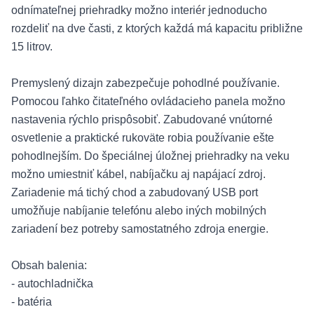
odnímateľnej priehradky možno interiér jednoducho
rozdeliť na dve časti, z ktorých každá má kapacitu približne
15 litrov.
Premyslený dizajn zabezpečuje pohodlné používanie.
Pomocou ľahko čitateľného ovládacieho panela možno
nastavenia rýchlo prispôsobiť. Zabudované vnútorné
osvetlenie a praktické rukoväte robia používanie ešte
pohodlnejším. Do špeciálnej úložnej priehradky na veku
možno umiestniť kábel, nabíjačku aj napájací zdroj.
Zariadenie má tichý chod a zabudovaný USB port
umožňuje nabíjanie telefónu alebo iných mobilných
zariadení bez potreby samostatného zdroja energie.
Obsah balenia:
- autochladnička
- batéria