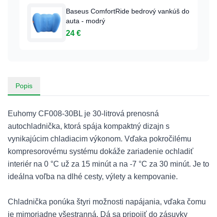
Baseus ComfortRide bedrový vankúš do
auta - modrý
24 €
Popis
Euhomy CF008-30BL je 30-litrová prenosná
autochladnička, ktorá spája kompaktný dizajn s
vynikajúcim chladiacim výkonom. Vďaka pokročilému
kompresorovému systému dokáže zariadenie ochladiť
interiér na 0 °C už za 15 minút a na -7 °C za 30 minút. Je to
ideálna voľba na dlhé cesty, výlety a kempovanie.
Chladnička ponúka štyri možnosti napájania, vďaka čomu
je mimoriadne všestranná. Dá sa pripojiť do zásuvky