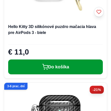
Hello Kitty 3D silikónové puzdro mačacia hlava
pre AirPods 3 - biele
€ 11,0
Do košíka
3-6 prac. dní
-21%