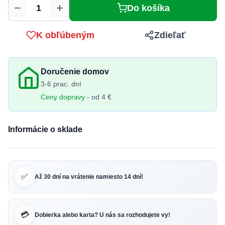
Do košíka
Množstvo
K obľúbeným
Zdieľať
Doručenie domov
3-6 prac. dní
Ceny dopravy
- od 4 €
Informácie o sklade
✅
Až 30 dní na vrátenie namiesto 14 dní!
💳
Dobierka alebo karta? U nás sa rozhodujete vy!