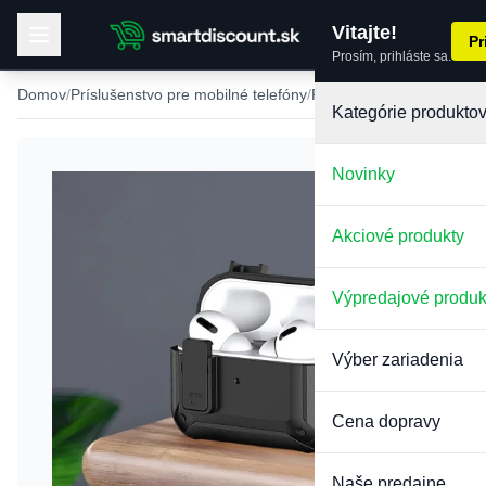
Vitajte!
Pr
Prosím, prihláste sa.
Domov
Príslušenstvo pre mobilné telefóny
Puzdro na AirPods 3
Kategórie produkto
Novinky
Akciové produkty
Výpredajové produk
Výber zariadenia
Cena dopravy
Naše predajne