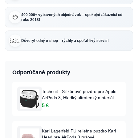
400 000+ vybavených objednávok – spokojní zákazníci od
📦
roku 2018!
🇸🇰
Dôveryhodný e-shop – rýchly a spoľahlivý servis!
Odporúčané produkty
Techsuit - Silikónové puzdro pre Apple
AirPods 3, Hladký ultratenký materiál -
Čierne
5 €
Karl Lagerfeld PU reliéfne puzdro Karl
Head pre AirPods 3 ružové