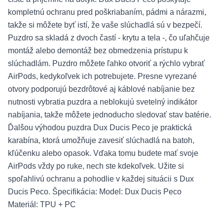
kompletnú ochranu pred poškriabaním, pádmi a nárazmi,
takže si môžete byť istí, že vaše slúchadlá sú v bezpečí.
Puzdro sa skladá z dvoch častí - krytu a tela -, čo uľahčuje
montáž alebo demontáž bez obmedzenia prístupu k
slúchadlám. Puzdro môžete ľahko otvoriť a rýchlo vybrať
AirPods, kedykoľvek ich potrebujete. Presne vyrezané
otvory podporujú bezdrôtové aj káblové nabíjanie bez
nutnosti vybratia puzdra a neblokujú svetelný indikátor
nabíjania, takže môžete jednoducho sledovať stav batérie.
Ďalšou výhodou puzdra Dux Ducis Peco je praktická
karabína, ktorá umožňuje zavesiť slúchadlá na batoh,
kľúčenku alebo opasok. Vďaka tomu budete mať svoje
AirPods vždy po ruke, nech ste kdekoľvek. Užite si
spoľahlivú ochranu a pohodlie v každej situácii s Dux
Ducis Peco. Špecifikácia: Model: Dux Ducis Peco
Materiál: TPU + PC