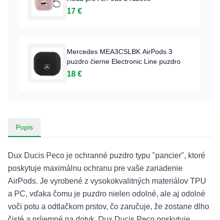
17 €
Mercedes MEA3CSLBK AirPods 3
puzdro čierne Electronic Line puzdro
18 €
Popis
Dux Ducis Peco je ochranné puzdro typu "pancier", ktoré
poskytuje maximálnu ochranu pre vaše zariadenie
AirPods. Je vyrobené z vysokokvalitných materiálov TPU
a PC, vďaka čomu je puzdro nielen odolné, ale aj odolné
voči potu a odtlačkom prstov, čo zaručuje, že zostane dlho
čisté a príjemné na dotyk. Dux Ducis Peco poskytuje