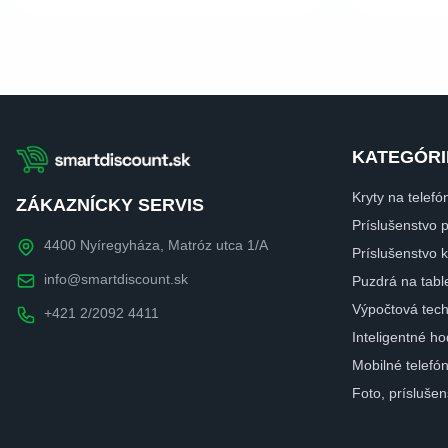
KATEGÓRI
Kryty na telefó
ZÁKAZNÍCKY SERVIS
Príslušenstvo 
4400 Nyíregyháza, Matróz utca 1/A
Príslušenstvo
info@smartdiscount.sk
Puzdrá na tabl
Výpočtová tech
+421 2/2092 4411
Inteligentné ho
Mobilné telefó
Foto, prísluše