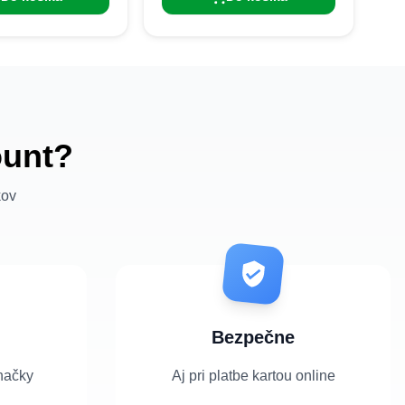
ount?
kov
Bezpečne
načky
Aj pri platbe kartou online