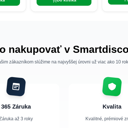
íka
Do košíka
o nakupovať v Smartdisc
šim zákazníkom slúžime na najvyššej úrovni už viac ako 10 ro
365 Záruka
Kvalita
Záruka až 3 roky
Kvalitné, prémiové z