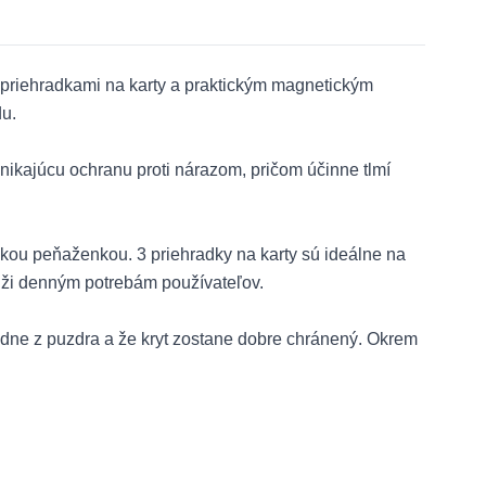
priehradkami na karty a praktickým magnetickým
du.
ynikajúcu ochranu proti nárazom, pričom účinne tlmí
ckou peňaženkou. 3 priehradky na karty sú ideálne na
slúži denným potrebám používateľov.
adne z puzdra a že kryt zostane dobre chránený. Okrem