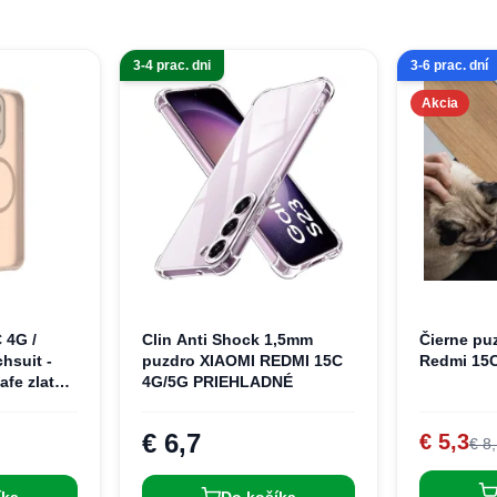
3-4 prac. dni
3-6 prac. dní
Akcia
 4G /
Clin Anti Shock 1,5mm
Čierne pu
hsuit -
puzdro XIAOMI REDMI 15C
Redmi 15
afe zlaté
4G/5G PRIEHLADNÉ
€ 6,7
€ 5,3
€ 8