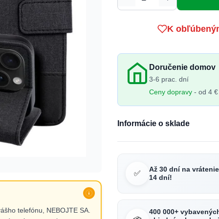
Množstvo
K obľúbený
Doručenie domov
3-6 prac. dní
Ceny dopravy
- od 4 €
Informácie o sklade
Až 30 dní na vráteni
✅
14 dní!
vášho telefónu, NEBOJTE SA.
400 000+ vybavenýc