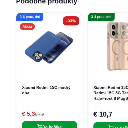
Podobné produkty
3-6 prac. dní
3-4 prac. dni
-33%
Akcia
Xiaomi Redmi 15C modrý
Xiaomi Redmi 15C
obal
Redmi 15C 5G Tec
HaloFrost II MagS
puzdro
€ 10,7
€ 5,3
€ 7,9
Do košíka