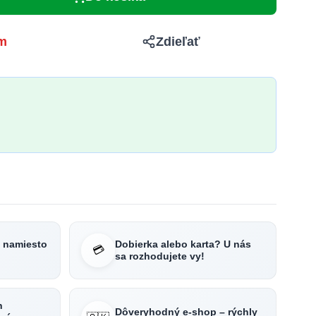
m
Zdieľať
e namiesto
Dobierka alebo karta? U nás
💳
sa rozhodujete vy!
h
Dôveryhodný e-shop – rýchly