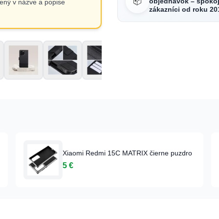
📦
objednávok – spokoj
ený v názve a popise
zákazníci od roku 20
Xiaomi Redmi 15C MATRIX čierne puzdro
5 €