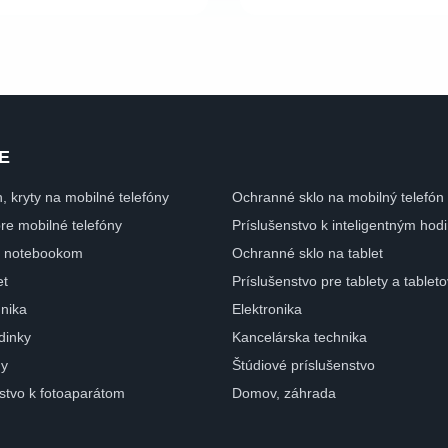
E
n, kryty na mobilné telefóny
Ochranné sklo na mobilný telefón
pre mobilné telefóny
Príslušenstvo k inteligentným ho
 k notebookom
Ochranné sklo na tablet
et
Príslušenstvo pre tablety a tablet
nika
Elektronika
dinky
Kancelárska technika
ny
Štúdiové príslušenstvo
nstvo k fotoaparátom
Domov, záhrada