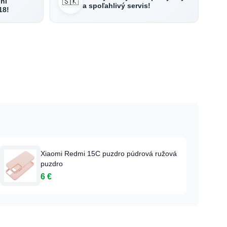
🇸🇰
ní
a spoľahlivý servis!
18!
Xiaomi Redmi 15C puzdro púdrová ružová
puzdro
6 €