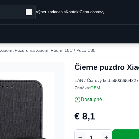
Výber zariadenia
Kontakt
Cena dopravy
 Xiaomi
Puzdro na Xiaomi Redmi 15C / Poco C85
Čierne puzdro Xi
EAN / Čiarový kód:
59033964227
Značka:
OEM
Dostupné
€ 8,1