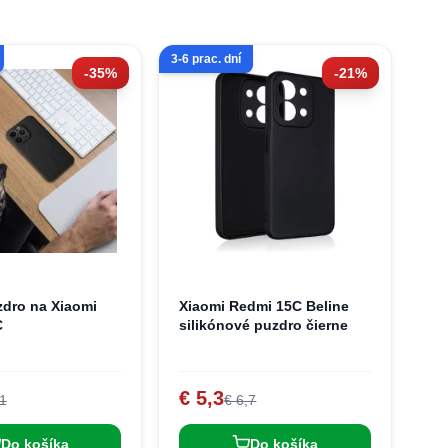
3-6 prac. dní
-35%
-21%
zdro na Xiaomi
Xiaomi Redmi 15C Beline
C
silikónové puzdro čierne
€ 5,3
,1
€ 6,7
Do košíka
Do košíka