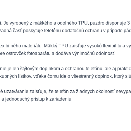
i. Je vyrobený z mäkkého a odolného TPU, puzdro disponuje 3 
 zadná časť poskytuje telefónu dodatočnú ochranu v prípade pá
exibilného materiálu. Mäkký TPU zaisťuje vysokú flexibilitu a v
pre ostrovček fotoaparátu a dodáva výnimočnú odolnosť.
ie je len štýlovým doplnkom a ochranou telefónu, ale aj prakti
nákupných lístkov, vďaka čomu ide o všestranný doplnok, ktorý 
 uzatváranie zaisťuje, že telefón za žiadnych okolností nevyp
 a jednoduchý prístup k zariadeniu.