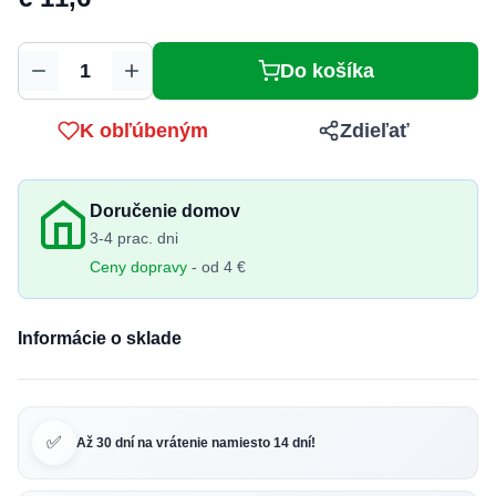
Do košíka
Množstvo
K obľúbeným
Zdieľať
Doručenie domov
3-4 prac. dni
Ceny dopravy
- od 4 €
Informácie o sklade
✅
Až 30 dní na vrátenie namiesto 14 dní!