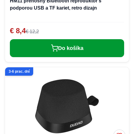
HM11 prenosný Bluetooth reproduktor s
podporou USB a TF kariet, retro dizajn
€ 8,4
€ 12,2
Do košíka
3-6 prac. dní