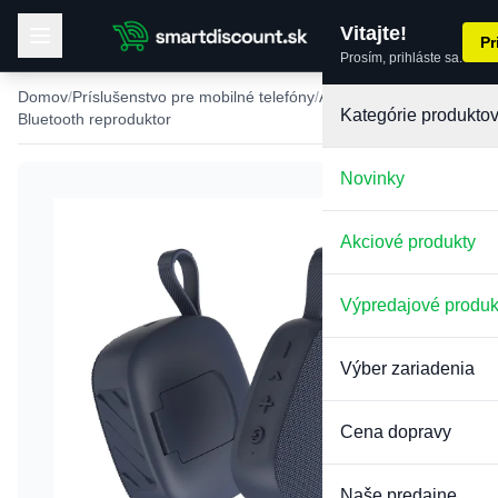
Vitajte!
Pr
Prosím, prihláste sa.
Domov
Príslušenstvo pre mobilné telefóny
Audio príslušenstvo
Kategórie produkto
Bluetooth reproduktor
Novinky
Akciové produkty
Výpredajové produk
Výber zariadenia
Cena dopravy
Naše predajne