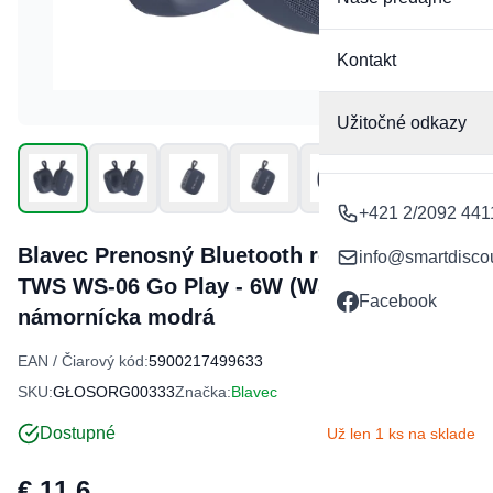
Kontakt
Užitočné odkazy
+421 2/2092 441
Blavec Prenosný Bluetooth reproduktor
info@smartdisco
TWS WS-06 Go Play - 6W (WS06-N)
Facebook
námornícka modrá
EAN / Čiarový kód:
5900217499633
SKU:
GŁOSORG00333
Značka:
Blavec
Dostupné
Už len 1 ks na sklade
€ 11,6