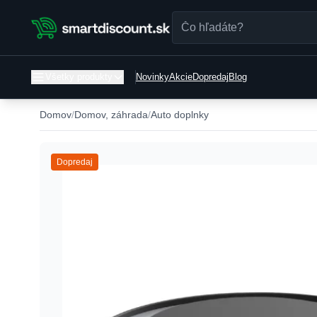
Všetky produkty
Novinky
Akcie
Dopredaj
Blog
Domov
Domov, záhrada
Auto doplnky
Dopredaj