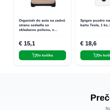
Organizér do auta na zadnú
Spigen puzdro na
stranu sedadla so
kartu Tesla, 1 ks, 
skladacou policou, v
béžovej farbe
€ 15,1
€ 18,6
Do košíka
Do koš
Preč
Na