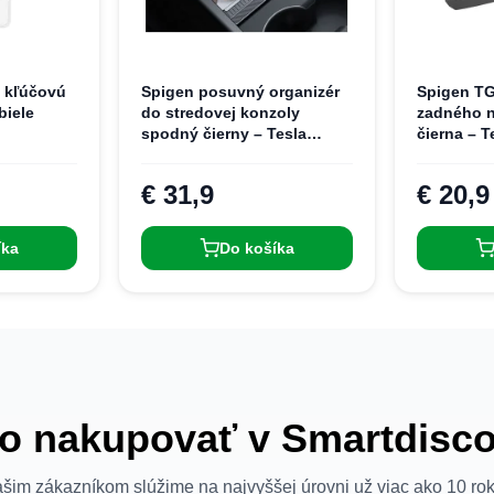
 kľúčovú
Spigen posuvný organizér
Spigen TG
biele
do stredovej konzoly
zadného n
spodný čierny – Tesla
čierna – T
Model 3 2024
(Juniper)
€ 31,9
€ 20,9
íka
Do košíka
o nakupovať v Smartdisc
šim zákazníkom slúžime na najvyššej úrovni už viac ako 10 ro