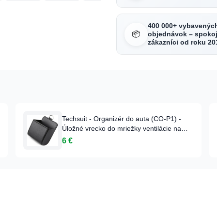
400 000+ vybavenýc
📦
objednávok – spokoj
zákazníci od roku 20
Techsuit - Organizér do auta (CO-P1) -
Úložné vrecko do mriežky ventilácie na
drobnosti - Čierny
6 €