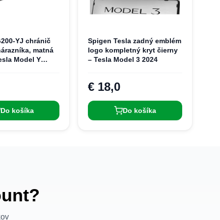
200-YJ chránič
Spigen Tesla zadný emblém
árazníka, matná
logo kompletný kryt čierny
esla Model Y
– Tesla Model 3 2024
€ 18,0
Do košíka
Do košíka
ount?
kov