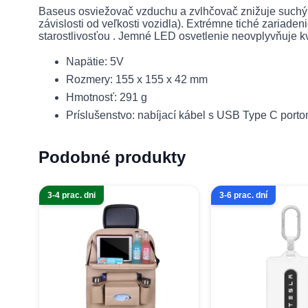
Baseus osviežovač vzduchu a zvlhčovač
znižuje such
závislosti od veľkosti vozidla). Extrémne tiché zariaden
starostlivosťou . Jemné LED osvetlenie neovplyvňuje kva
Napätie: 5V
Rozmery: 155 x 155 x 42 mm
Hmotnosť: 291 g
Príslušenstvo: nabíjací kábel s USB Type C port
Podobné produkty
3-4 prac. dni
3-6 prac. dní