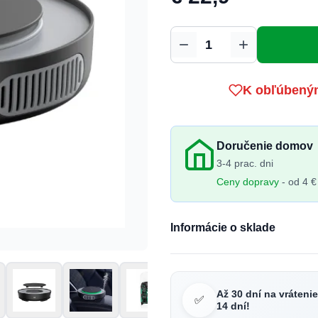
Množstvo
K obľúbený
Doručenie domov
3-4 prac. dni
Ceny dopravy
- od 4 €
Informácie o sklade
Až 30 dní na vráteni
✅
14 dní!