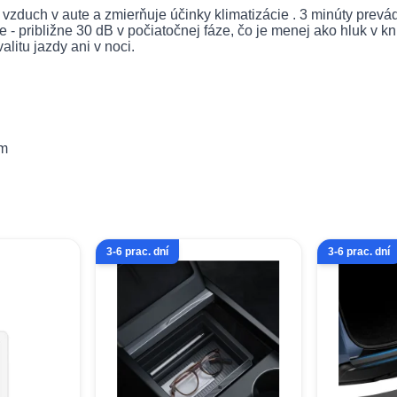
ý vzduch
v aute a
zmierňuje účinky klimatizácie
.
3 minúty prevá
ie - približne 30 dB v počiatočnej fáze, čo je menej ako hluk v 
litu jazdy ani v noci.
om
3-6 prac. dní
3-6 prac. dní