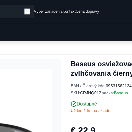
Výber zariadenia
Kontakt
Cena dopravy
Baseus osviežova
zvlhčovania čier
EAN / Čiarový kód:
69531562124
SKU:
CRJHQ01
Značka:
Baseus
Dostupné
Už len 1 ks na sklade
€ 22,9