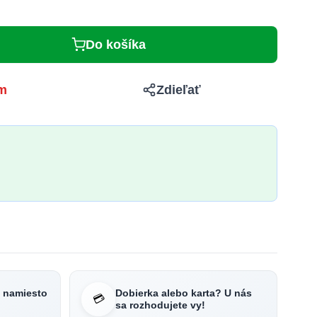
Do košíka
m
Zdieľať
e namiesto
Dobierka alebo karta? U nás
💳
sa rozhodujete vy!