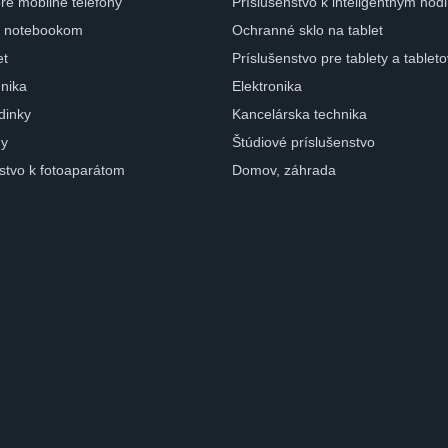
pre mobilné telefóny
Príslušenstvo k inteligentným ho
 k notebookom
Ochranné sklo na tablet
et
Príslušenstvo pre tablety a tablet
nika
Elektronika
dinky
Kancelárska technika
ny
Štúdiové príslušenstvo
nstvo k fotoaparátom
Domov, záhrada