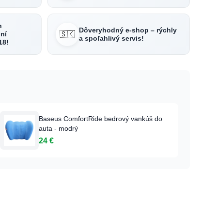
h
Dôveryhodný e-shop – rýchly
🇸🇰
ní
a spoľahlivý servis!
18!
Baseus ComfortRide bedrový vankúš do
auta - modrý
24 €